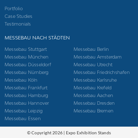
Portfolio
Case Studies
Testimonials
MESSEBAU NACH STÄDTEN
Messebau Stuttgart
Messebau Berlin
Messebau München
Messebau Amsterdam
Messebau Düsseldorf
Messebau Utrecht
Messebau Nürnberg
Messebau Friedrichshafen
Messebau Köln
Messebau Karlsruhe
Messebau Frankfurt
Messebau Krefeld
Messebau Hamburg
Messebau Aachen
Messebau Hannover
Messebau Dresden
Messebau Leipzig
Messebau Bremen
Messebau Essen
© Copyright 2026 | Expo Exhibition Stands