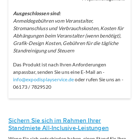
Ausgeschlossen sind:
Anmeldegebühren vom Veranstalter,
Stromanschluss und Verbrauchskosten, Kosten für
Abhängungen beim Veranstalter (wenn benötigt),
Grafik-Design Kosten, Gebühren für die tägliche
Standreinigung und Steuern
Das Produkt ist nach Ihren Anforderungen
anpassbar, senden Sie uns eine E-Mail an -
info@expodisplayservice.de
oder rufen Sie uns an -
06173 / 7829520
Sichern Sie sich im Rahmen Ihrer
Standmiete All-Inclusive-Leistungen
Wenn Sie sich entschieden haben, einen Stand für Ihre