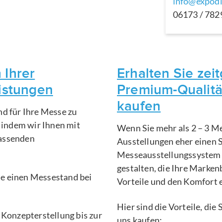
info@expodi
06173 / 78
 Ihrer
Erhalten Sie ze
eistungen
Premium-Qualitä
kaufen
nd für Ihre Messe zu
, indem wir Ihnen mit
Wenn Sie mehr als 2 – 3 Me
fassenden
Ausstellungen eher einen 
Messeausstellungssystem 
gestalten, die Ihre Marken
Sie einen Messestand bei
Vorteile und den Komfort 
Hier sind die Vorteile, di
 Konzepterstellung bis zur
uns kaufen: