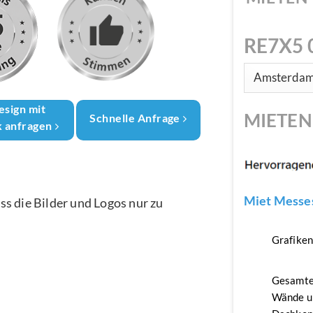
RE7X5 
esign mit
MIETE
Schnelle Anfrage
k anfragen
Miet Messes
ass die Bilder und Logos nur zu
Grafike
Gesamte
Wände u