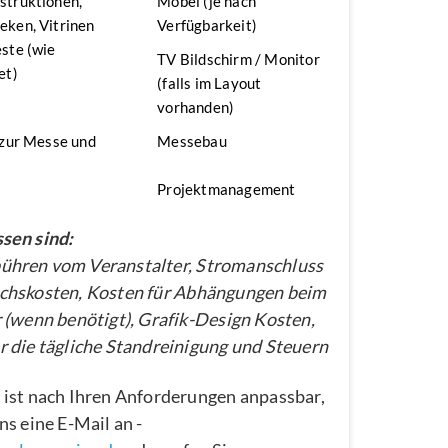
struktionen,
Möbel (je nach
ken, Vitrinen
Verfügbarkeit)
ste (wie
TV Bildschirm / Monitor
et)
(falls im Layout
vorhanden)
 zur Messe und
Messebau
Projektmanagement
sen sind:
hren vom Veranstalter, Stromanschluss
chskosten, Kosten für Abhängungen beim
 (wenn benötigt), Grafik-Design Kosten,
 die tägliche Standreinigung und Steuern
 ist nach Ihren Anforderungen anpassbar,
ns eine E-Mail an -