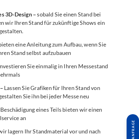
es 3D-Design –
sobald Sie einen Stand bei
n wir Ihren Stand für zukünftige Shows ein
gestalten.
bieten eine Anleitung zum Aufbau, wenn Sie
Ihren Stand selbst aufzubauen
nvestieren Sie einmalig in Ihren Messestand
mehrmals
 –
Lassen Sie Grafiken für Ihren Stand von
estalten Sie ihn bei jeder Messe neu
 Beschädigung eines Teils bieten wir einen
lservice an
wir lagern Ihr Standmaterial vor und nach