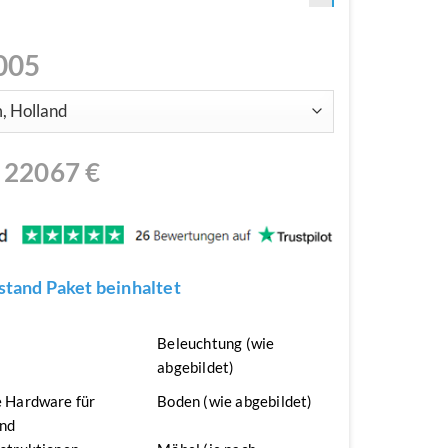
005
N
22067
€
tand Paket beinhaltet
n
Beleuchtung (wie
abgebildet)
 Hardware für
Boden (wie abgebildet)
nd