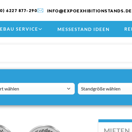
(0) 6227 877-290
INFO@EXPOEXHIBITIONSTANDS.DE
EBAU SERVICE
RE
MESSESTAND IDEEN
 wählen
standsizes
MIETEN