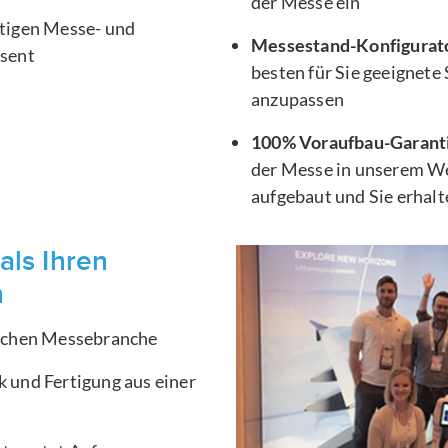
der Messe ein
htigen Messe- und
Messestand-Konfigurat
äsent
besten für Sie geeignete
anzupassen
100% Voraufbau-Garant
der Messe in unserem We
aufgebaut und Sie erhal
als Ihren
n
ischen Messebranche
 und Fertigung aus einer