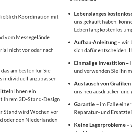
Lebenslanges kostenlos
ließlich Koordination mit
uns gekauft haben, könne
Leben lang kostenlos um
nd vom Messegelände
Aufbau-Anleitung –
wir 
ial nicht vor oder nach
sich dafür entscheiden, 
Einmalige Investition –
I
, das am besten für Sie
und verwenden Sie ihn 
s individuell anzupassen
Austausch von Grafiken
tteln Ihnen ein
uns neu ausdrucken und g
it Ihrem 3D-Stand-Design
Garantie –
im Falle einer
er Stand wird Wochen vor
Reparatur- und Ersatztei
d oder den Niederlanden
Keine Lagerprobleme –