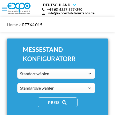
DEUTSCHLAND
+49 (0) 6227 877-290
info@expoexhibitionstands.de
Home
RE7X4 015
MESSESTAND
KONFIGURATORR
Standort wählen
standsizes
PREIS