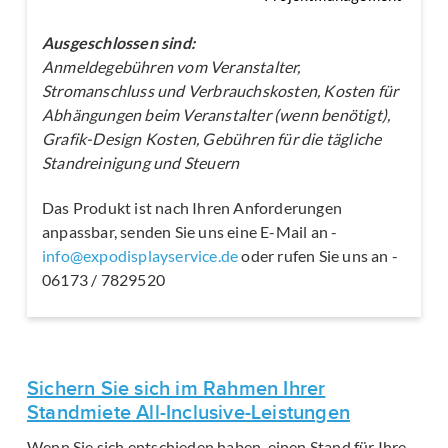
Ausgeschlossen sind:
Anmeldegebühren vom Veranstalter,
Stromanschluss und Verbrauchskosten, Kosten für
Abhängungen beim Veranstalter (wenn benötigt),
Grafik-Design Kosten, Gebühren für die tägliche
Standreinigung und Steuern
Das Produkt ist nach Ihren Anforderungen
anpassbar, senden Sie uns eine E-Mail an -
info@expodisplayservice.de
oder rufen Sie uns an -
06173 / 7829520
Sichern Sie sich im Rahmen Ihrer
Standmiete All-Inclusive-Leistungen
Wenn Sie sich entschieden haben, einen Stand für Ihre