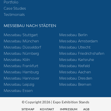
Portfolio
Case Studies
Testimonials
MESSEBAU NACH STÄDTEN
Messebau Stuttgart
Messebau Berlin
Messebau München
Messebau Amsterdam
Messebau Düsseldorf
Messebau Utrecht
Messebau Nürnberg
Messebau Friedrichshafen
Messebau Köln
Messebau Karlsruhe
Messebau Frankfurt
Messebau Krefeld
Messebau Hamburg
Messebau Aachen
Messebau Hannover
Messebau Dresden
Messebau Leipzig
Messebau Bremen
Messebau Essen
© Copyright 2026 | Expo Exhibition Stands
SITEMAP
KONTAKT
IMPRESSUM
AGB