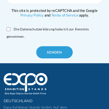
This site is protected by reCAPTCHA and the Google
Privacy Policy
and
Terms of Service
apply.
Die Datenschutzerklärung habe ich zur Kenntnis
genommen.
Please
leave
this
field
empty.
DEUTSCHLAND
Expo Exhibition Stands GmbH, Auf dem