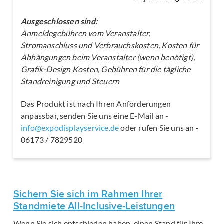
Ausgeschlossen sind:
Anmeldegebühren vom Veranstalter,
Stromanschluss und Verbrauchskosten, Kosten für
Abhängungen beim Veranstalter (wenn benötigt),
Grafik-Design Kosten, Gebühren für die tägliche
Standreinigung und Steuern
Das Produkt ist nach Ihren Anforderungen
anpassbar, senden Sie uns eine E-Mail an -
info@expodisplayservice.de
oder rufen Sie uns an -
06173 / 7829520
Sichern Sie sich im Rahmen Ihrer
Standmiete All-Inclusive-Leistungen
Wenn Sie sich entschieden haben, einen Stand für Ihre