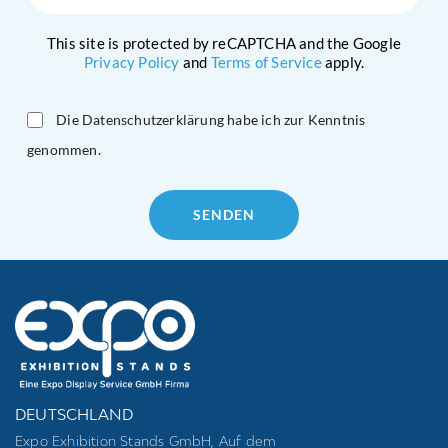
This site is protected by reCAPTCHA and the Google
Privacy Policy
and
Terms of Service
apply.
Die Datenschutzerklärung habe ich zur Kenntnis
genommen.
Please
leave
this
field
empty.
DEUTSCHLAND
Expo Exhibition Stands GmbH, Auf dem