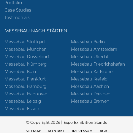
Portfolio
Case Studies
Testimonials
MESSEBAU NACH STÄDTEN
Messebau Stuttgart
Messebau Berlin
Messebau München
Messebau Amsterdam
Messebau Düsseldorf
Messebau Utrecht
Messebau Nürnberg
Messebau Friedrichshafen
Messebau Köln
Messebau Karlsruhe
Messebau Frankfurt
Messebau Krefeld
Messebau Hamburg
Messebau Aachen
Messebau Hannover
Messebau Dresden
Messebau Leipzig
Messebau Bremen
Messebau Essen
© Copyright 2026 | Expo Exhibition Stands
SITEMAP
KONTAKT
IMPRESSUM
AGB