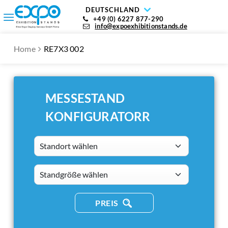
DEUTSCHLAND
+49 (0) 6227 877-290
info@expoexhibitionstands.de
Home
RE7X3 002
MESSESTAND
KONFIGURATORR
Standort wählen
standsizes
PREIS