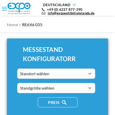
DEUTSCHLAND
+49 (0) 6227 877-290
info@expoexhibitionstands.de
Home
RE6X6 035
MESSESTAND
KONFIGURATORR
Standort wählen
standsizes
PREIS