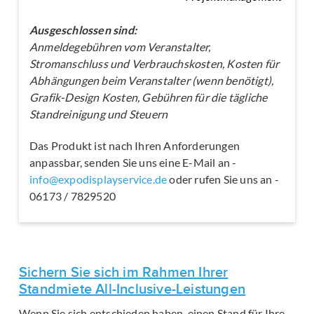
Ausgeschlossen sind:
Anmeldegebühren vom Veranstalter,
Stromanschluss und Verbrauchskosten, Kosten für
Abhängungen beim Veranstalter (wenn benötigt),
Grafik-Design Kosten, Gebühren für die tägliche
Standreinigung und Steuern
Das Produkt ist nach Ihren Anforderungen
anpassbar, senden Sie uns eine E-Mail an -
info@expodisplayservice.de
oder rufen Sie uns an -
06173 / 7829520
Sichern Sie sich im Rahmen Ihrer
Standmiete All-Inclusive-Leistungen
Wenn Sie sich entschieden haben, einen Stand für Ihre