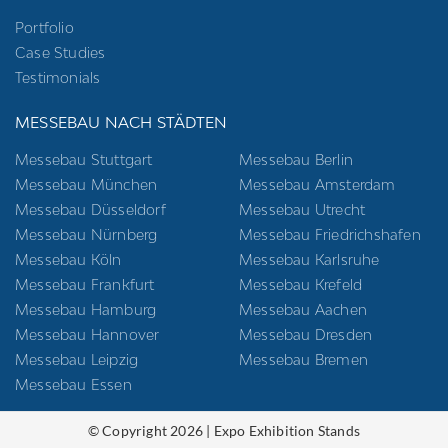
Portfolio
Case Studies
Testimonials
MESSEBAU NACH STÄDTEN
Messebau Stuttgart
Messebau Berlin
Messebau München
Messebau Amsterdam
Messebau Düsseldorf
Messebau Utrecht
Messebau Nürnberg
Messebau Friedrichshafen
Messebau Köln
Messebau Karlsruhe
Messebau Frankfurt
Messebau Krefeld
Messebau Hamburg
Messebau Aachen
Messebau Hannover
Messebau Dresden
Messebau Leipzig
Messebau Bremen
Messebau Essen
© Copyright 2026 | Expo Exhibition Stands