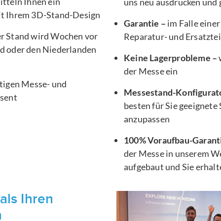
tteln Ihnen ein
uns neu ausdrucken und g
it Ihrem 3D-Stand-Design
Garantie –
im Falle einer
er Stand wird Wochen vor
Reparatur- und Ersatztei
d oder den Niederlanden
Keine Lagerprobleme –
der Messe ein
htigen Messe- und
Messestand-Konfigurat
äsent
besten für Sie geeignete
anzupassen
100% Voraufbau-Garant
der Messe in unserem We
aufgebaut und Sie erhal
als Ihren
n