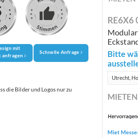
RE6X6 
Modular
Eckstan
esign mit
Bitte wä
Schnelle Anfrage
k anfragen
ausstel
ass die Bilder und Logos nur zu
MIETE
Miet Messes