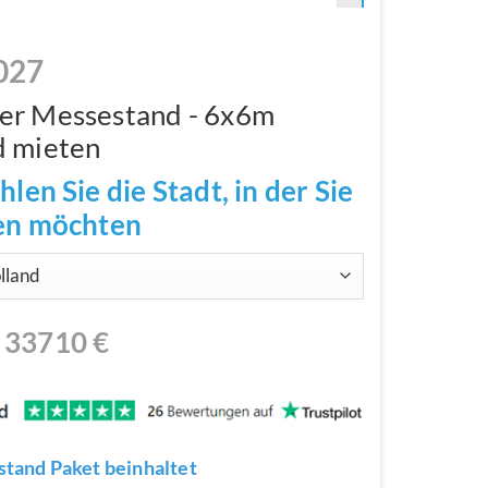
027
er Messestand - 6x6m
d mieten
hlen Sie die Stadt, in der Sie
len möchten
N
33710
€
tand Paket beinhaltet