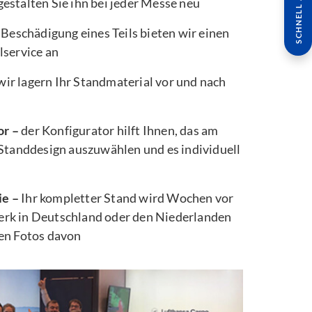
SCHNELL ANFRAGE
estalten Sie ihn bei jeder Messe neu
 Beschädigung eines Teils bieten wir einen
lservice an
wir lagern Ihr Standmaterial vor und nach
or –
der Konfigurator hilft Ihnen, das am
 Standdesign auszuwählen und es individuell
ie –
Ihr kompletter Stand wird Wochen vor
rk in Deutschland oder den Niederlanden
ten Fotos davon