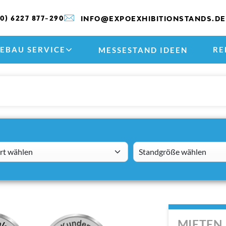
(0) 6227 877-290
INFO@EXPOEXHIBITIONSTANDS.DE
EBAU SERVICE
RE
MESSESTAND IDEEN
 wählen
standsizes
MIETEN