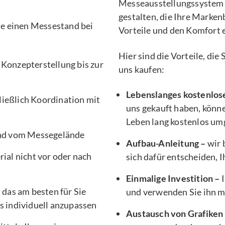
Messeausstellungssystem 
gestalten, die Ihre Marken
Sie einen Messestand bei
Vorteile und den Komfort 
Hier sind die Vorteile, di
 Konzepterstellung bis zur
uns kaufen:
Lebenslanges kostenlos
ließlich Koordination mit
uns gekauft haben, könne
Leben lang kostenlos um
nd vom Messegelände
Aufbau-Anleitung –
wir 
ial nicht vor oder nach
sich dafür entscheiden, 
Einmalige Investition –
I
, das am besten für Sie
und verwenden Sie ihn 
s individuell anzupassen
Austausch von Grafiken