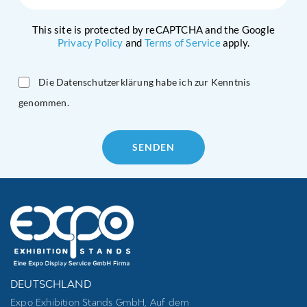
This site is protected by reCAPTCHA and the Google
Privacy Policy
and
Terms of Service
apply.
Die Datenschutzerklärung habe ich zur Kenntnis
genommen.
Please
leave
this
field
empty.
DEUTSCHLAND
Expo Exhibition Stands GmbH, Auf dem