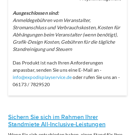
Ausgeschlossen sind:
Anmeldegebühren vom Veranstalter,
Stromanschluss und Verbrauchskosten, Kosten für
Abhängungen beim Veranstalter (wenn benötigt),
Grafik-Design Kosten, Gebühren für die tägliche
Standreinigung und Steuern
Das Produkt ist nach Ihren Anforderungen
anpassbar, senden Sie uns eine E-Mail an -
info@expodisplayservice.de
oder rufen Sie uns an -
06173 / 7829520
Sichern Sie sich im Rahmen Ihrer
Standmiete All-Inclusive-Leistungen
Wenn Sie sich entschieden haben, einen Stand für Ihre