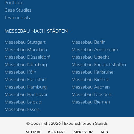
Portfolio
Case Studies
Testimonials
MESSEBAU NACH STÄDTEN
Messebau Stuttgart
Messebau Berlin
Messebau München
Messebau Amsterdam
Messebau Düsseldorf
Messebau Utrecht
Messebau Nürnberg
Messebau Friedrichshafen
Messebau Köln
Messebau Karlsruhe
Messebau Frankfurt
Messebau Krefeld
Messebau Hamburg
Messebau Aachen
Messebau Hannover
Messebau Dresden
Messebau Leipzig
Messebau Bremen
Messebau Essen
© Copyright 2026 | Expo Exhibition Stands
SITEMAP
KONTAKT
IMPRESSUM
AGB