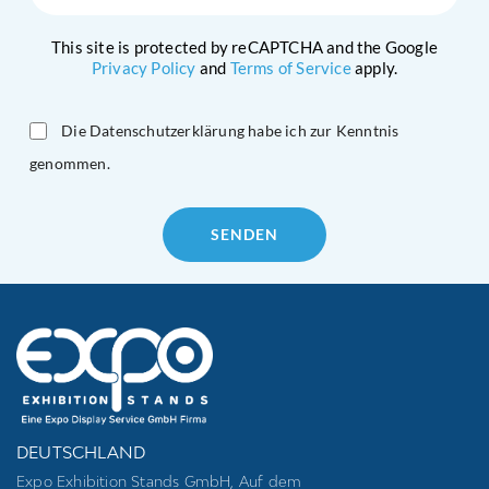
This site is protected by reCAPTCHA and the Google
Privacy Policy
and
Terms of Service
apply.
Die Datenschutzerklärung habe ich zur Kenntnis
genommen.
Please
leave
this
field
empty.
DEUTSCHLAND
Expo Exhibition Stands GmbH, Auf dem