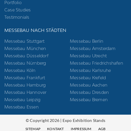
Portfolio
Case Studies
Testimonials
MESSEBAU NACH STÄDTEN
Messebau Stuttgart
Messebau Berlin
Messebau München
Messebau Amsterdam
Messebau Düsseldorf
Messebau Utrecht
Messebau Nürnberg
Messebau Friedrichshafen
Messebau Köln
Messebau Karlsruhe
Messebau Frankfurt
Messebau Krefeld
Messebau Hamburg
Messebau Aachen
Messebau Hannover
Messebau Dresden
Messebau Leipzig
Messebau Bremen
Messebau Essen
© Copyright 2026 | Expo Exhibition Stands
SITEMAP
KONTAKT
IMPRESSUM
AGB