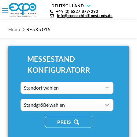
DEUTSCHLAND
+49 (0) 6227 877-290
info@expoexhibitionstands.de
Home
RE5X5 015
MESSESTAND
KONFIGURATORR
Standort wählen
standsizes
PREIS