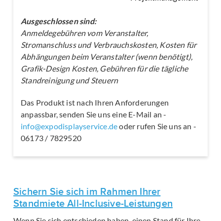
Ausgeschlossen sind:
Anmeldegebühren vom Veranstalter,
Stromanschluss und Verbrauchskosten, Kosten für
Abhängungen beim Veranstalter (wenn benötigt),
Grafik-Design Kosten, Gebühren für die tägliche
Standreinigung und Steuern
Das Produkt ist nach Ihren Anforderungen
anpassbar, senden Sie uns eine E-Mail an -
info@expodisplayservice.de
oder rufen Sie uns an -
06173 / 7829520
Sichern Sie sich im Rahmen Ihrer
Standmiete All-Inclusive-Leistungen
Wenn Sie sich entschieden haben, einen Stand für Ihre