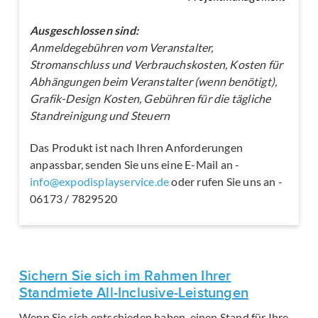
Ausgeschlossen sind:
Anmeldegebühren vom Veranstalter,
Stromanschluss und Verbrauchskosten, Kosten für
Abhängungen beim Veranstalter (wenn benötigt),
Grafik-Design Kosten, Gebühren für die tägliche
Standreinigung und Steuern
Das Produkt ist nach Ihren Anforderungen
anpassbar, senden Sie uns eine E-Mail an -
info@expodisplayservice.de
oder rufen Sie uns an -
06173 / 7829520
Sichern Sie sich im Rahmen Ihrer
Standmiete All-Inclusive-Leistungen
Wenn Sie sich entschieden haben, einen Stand für Ihre