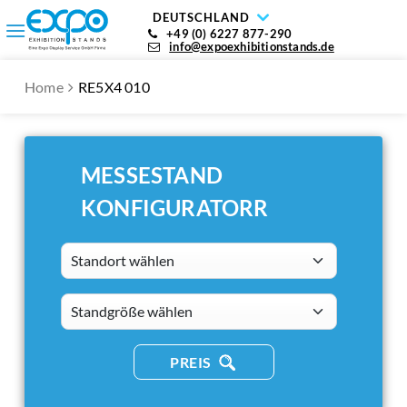
DEUTSCHLAND
+49 (0) 6227 877-290
info@expoexhibitionstands.de
Home
RE5X4 010
MESSESTAND
KONFIGURATORR
Standort wählen
standsizes
PREIS