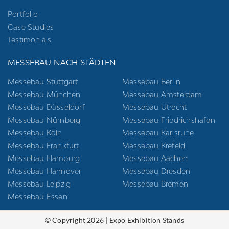
Portfolio
Case Studies
Testimonials
MESSEBAU NACH STÄDTEN
Messebau Stuttgart
Messebau Berlin
Messebau München
Messebau Amsterdam
Messebau Düsseldorf
Messebau Utrecht
Messebau Nürnberg
Messebau Friedrichshafen
Messebau Köln
Messebau Karlsruhe
Messebau Frankfurt
Messebau Krefeld
Messebau Hamburg
Messebau Aachen
Messebau Hannover
Messebau Dresden
Messebau Leipzig
Messebau Bremen
Messebau Essen
© Copyright 2026 | Expo Exhibition Stands