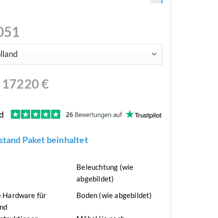
051
N
17220
€
tand Paket beinhaltet
n
Beleuchtung (wie
abgebildet)
 Hardware für
Boden (wie abgebildet)
nd