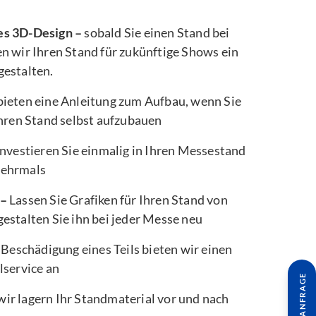
es 3D-Design –
sobald Sie einen Stand bei
n wir Ihren Stand für zukünftige Shows ein
gestalten.
bieten eine Anleitung zum Aufbau, wenn Sie
Ihren Stand selbst aufzubauen
nvestieren Sie einmalig in Ihren Messestand
mehrmals
 –
Lassen Sie Grafiken für Ihren Stand von
estalten Sie ihn bei jeder Messe neu
 Beschädigung eines Teils bieten wir einen
lservice an
wir lagern Ihr Standmaterial vor und nach