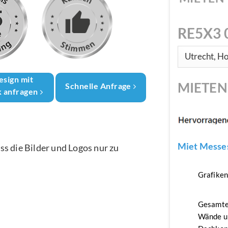
RE5X3 
esign mit
MIETE
Schnelle Anfrage
k anfragen
Miet Messes
ass die Bilder und Logos nur zu
Grafike
Gesamte
Wände u