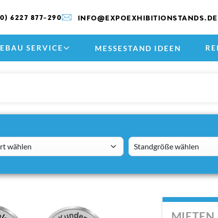
(0) 6227 877-290
INFO@EXPOEXHIBITIONSTANDS.DE
EBAU SERVICE
RE
MESSESTAND IDEEN
 wählen
standsizes
MIETEN