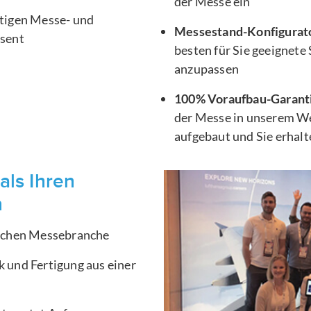
der Messe ein
htigen Messe- und
Messestand-Konfigurat
äsent
besten für Sie geeignete
anzupassen
100% Voraufbau-Garant
der Messe in unserem We
aufgebaut und Sie erhal
als Ihren
n
ischen Messebranche
 und Fertigung aus einer