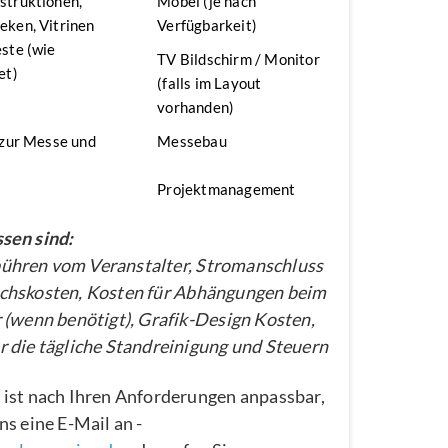
struktionen,
Möbel (je nach
ken, Vitrinen
Verfügbarkeit)
ste (wie
TV Bildschirm / Monitor
et)
(falls im Layout
vorhanden)
 zur Messe und
Messebau
Projektmanagement
sen sind:
hren vom Veranstalter, Stromanschluss
chskosten, Kosten für Abhängungen beim
 (wenn benötigt), Grafik-Design Kosten,
 die tägliche Standreinigung und Steuern
 ist nach Ihren Anforderungen anpassbar,
ns eine E-Mail an -