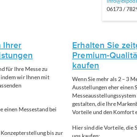
info@expodi
06173 / 78
 Ihrer
Erhalten Sie ze
eistungen
Premium-Qualitä
kaufen
nd für Ihre Messe zu
, indem wir Ihnen mit
Wenn Sie mehr als 2 – 3 Me
fassenden
Ausstellungen eher einen 
Messeausstellungssystem 
gestalten, die Ihre Marken
Sie einen Messestand bei
Vorteile und den Komfort 
Hier sind die Vorteile, di
 Konzepterstellung bis zur
uns kaufen: