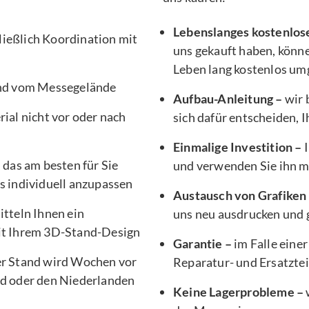
Lebenslanges kostenlos
ließlich Koordination mit
uns gekauft haben, könne
Leben lang kostenlos um
nd vom Messegelände
Aufbau-Anleitung –
wir 
ial nicht vor oder nach
sich dafür entscheiden, 
Einmalige Investition –
I
, das am besten für Sie
und verwenden Sie ihn 
s individuell anzupassen
Austausch von Grafiken
tteln Ihnen ein
uns neu ausdrucken und g
it Ihrem 3D-Stand-Design
Garantie –
im Falle einer
er Stand wird Wochen vor
Reparatur- und Ersatztei
d oder den Niederlanden
Keine Lagerprobleme –