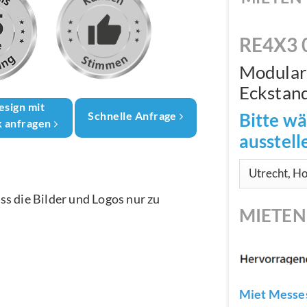
RE4X3 
Modular
Eckstan
esign mit
Bitte wä
Schnelle Anfrage
k anfragen
ausstel
ass die Bilder und Logos nur zu
MIETE
Miet Messes