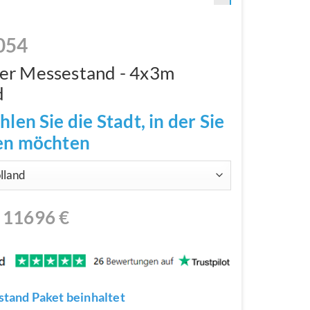
054
er Messestand - 4x3m
d
hlen Sie die Stadt, in der Sie
len möchten
N
11696
€
tand Paket beinhaltet