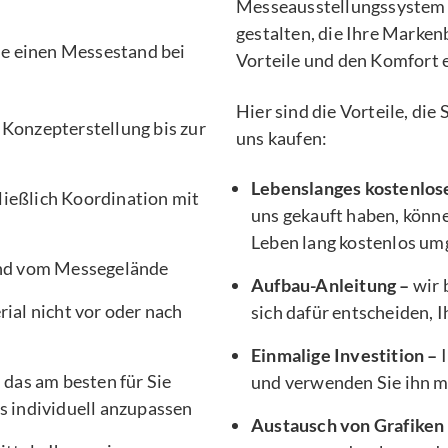
Messeausstellungssystem 
gestalten, die Ihre Marken
Sie einen Messestand bei
Vorteile und den Komfort 
Hier sind die Vorteile, di
 Konzepterstellung bis zur
uns kaufen:
Lebenslanges kostenlos
ließlich Koordination mit
uns gekauft haben, könne
Leben lang kostenlos um
nd vom Messegelände
Aufbau-Anleitung –
wir 
ial nicht vor oder nach
sich dafür entscheiden, 
Einmalige Investition –
I
, das am besten für Sie
und verwenden Sie ihn 
s individuell anzupassen
Austausch von Grafiken