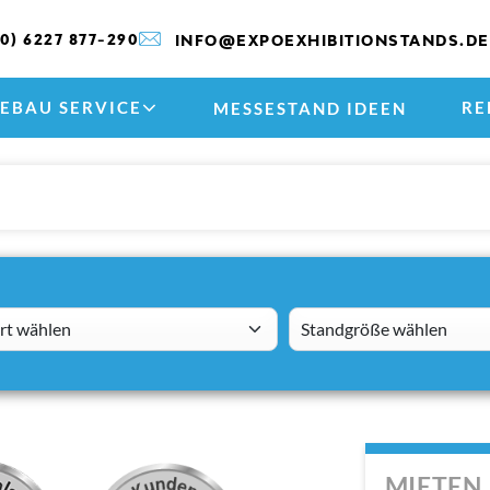
(0) 6227 877-290
INFO@EXPOEXHIBITIONSTANDS.DE
EBAU SERVICE
RE
MESSESTAND IDEEN
 wählen
standsizes
MIETEN