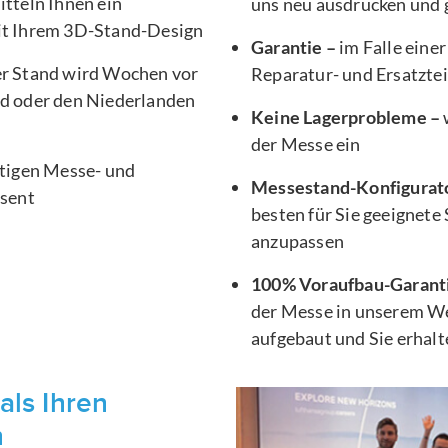
tteln Ihnen ein
uns neu ausdrucken und g
it Ihrem 3D-Stand-Design
Garantie –
im Falle einer
er Stand wird Wochen vor
Reparatur- und Ersatztei
d oder den Niederlanden
Keine Lagerprobleme –
der Messe ein
htigen Messe- und
Messestand-Konfigurat
äsent
besten für Sie geeignete
anzupassen
100% Voraufbau-Garant
der Messe in unserem We
aufgebaut und Sie erhal
als Ihren
n