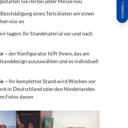
SCHNELL ANFRAGE
estalten Sie ihn bei jeder Messe neu
 Beschädigung eines Teils bieten wir einen
lservice an
wir lagern Ihr Standmaterial vor und nach
or –
der Konfigurator hilft Ihnen, das am
 Standdesign auszuwählen und es individuell
ie –
Ihr kompletter Stand wird Wochen vor
rk in Deutschland oder den Niederlanden
ten Fotos davon