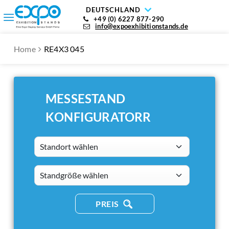
DEUTSCHLAND
+49 (0) 6227 877-290
info@expoexhibitionstands.de
Home
RE4X3 045
MESSESTAND
KONFIGURATORR
Standort wählen
standsizes
PREIS