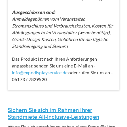
Ausgeschlossen sind:
Anmeldegebühren vom Veranstalter,
Stromanschluss und Verbrauchskosten, Kosten für
Abhängungen beim Veranstalter (wenn benötigt),
Grafik-Design Kosten, Gebühren für die tägliche
Standreinigung und Steuern
Das Produkt ist nach Ihren Anforderungen
anpassbar, senden Sie uns eine E-Mail an -
info@expodisplayservice.de
oder rufen Sie uns an -
06173 / 7829520
Sichern Sie sich im Rahmen Ihrer
Standmiete All-Inclusive-Leistungen
Wenn Sie sich entschieden haben, einen Stand für Ihre