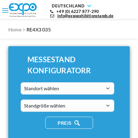
DEUTSCHLAND
+49 (0) 6227 877-290
info@expoexhibitionstands.de
Home
RE4X3 035
MESSESTAND
KONFIGURATORR
Standort wählen
standsizes
PREIS