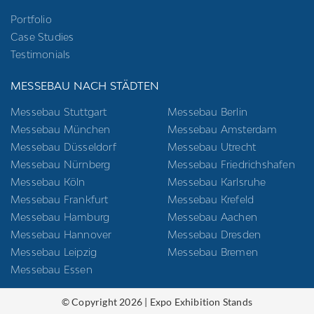
Portfolio
Case Studies
Testimonials
MESSEBAU NACH STÄDTEN
Messebau Stuttgart
Messebau Berlin
Messebau München
Messebau Amsterdam
Messebau Düsseldorf
Messebau Utrecht
Messebau Nürnberg
Messebau Friedrichshafen
Messebau Köln
Messebau Karlsruhe
Messebau Frankfurt
Messebau Krefeld
Messebau Hamburg
Messebau Aachen
Messebau Hannover
Messebau Dresden
Messebau Leipzig
Messebau Bremen
Messebau Essen
© Copyright 2026 | Expo Exhibition Stands