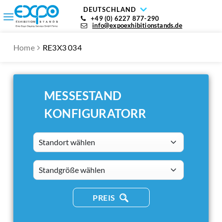
DEUTSCHLAND
+49 (0) 6227 877-290
info@expoexhibitionstands.de
Home
RE3X3 034
MESSESTAND
KONFIGURATORR
Standort wählen
standsizes
PREIS