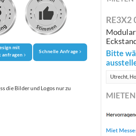
RE3X2 
Modular
Eckstan
esign mit
Bitte wä
Schnelle Anfrage
k anfragen
ausstel
ass die Bilder und Logos nur zu
MIETE
Miet Messes