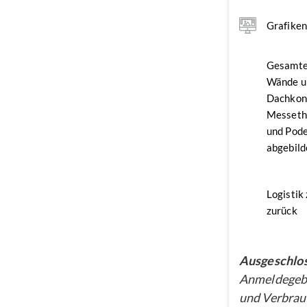
Grafike
Gesamte
Wände u
Dachkon
Messethe
und Pode
abgebild
Logistik
zurück
Ausgeschlos
Anmeldegebü
und Verbrau