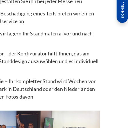
SCHNELL ANFRAGE
estalten Sie ihn bei jeder Messe neu
 Beschädigung eines Teils bieten wir einen
lservice an
wir lagern Ihr Standmaterial vor und nach
or –
der Konfigurator hilft Ihnen, das am
 Standdesign auszuwählen und es individuell
ie –
Ihr kompletter Stand wird Wochen vor
rk in Deutschland oder den Niederlanden
ten Fotos davon