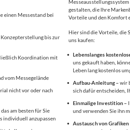
Messeausstellungssystem 
gestalten, die Ihre Marken
Sie einen Messestand bei
Vorteile und den Komfort 
Hier sind die Vorteile, di
 Konzepterstellung bis zur
uns kaufen:
Lebenslanges kostenlos
ließlich Koordination mit
uns gekauft haben, könne
Leben lang kostenlos um
nd vom Messegelände
Aufbau-Anleitung –
wir 
ial nicht vor oder nach
sich dafür entscheiden, 
Einmalige Investition –
I
, das am besten für Sie
und verwenden Sie ihn 
s individuell anzupassen
Austausch von Grafiken