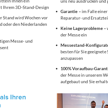
tteln Ihnen ein
uns neu ausdrucken und g
it Ihrem 3D-Stand-Design
Garantie –
im Falle einer
er Stand wird Wochen vor
Reparatur- und Ersatztei
d oder den Niederlanden
Keine Lagerprobleme –
der Messe ein
htigen Messe- und
Messestand-Konfigurat
äsent
besten für Sie geeignete
anzupassen
100% Voraufbau-Garant
der Messe in unserem We
aufgebaut und Sie erhal
als Ihren
n