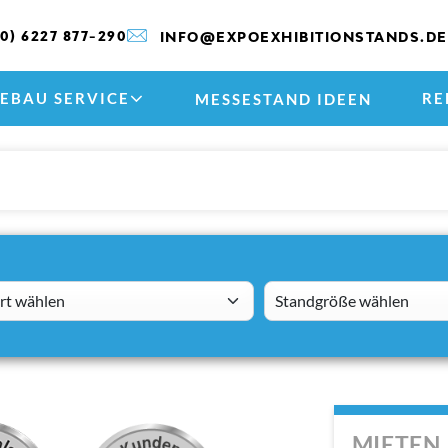
(0) 6227 877-290
INFO@EXPOEXHIBITIONSTANDS.DE
EBAU SERVICE
RE
MESSESTAND IDEEN
 wählen
standsizes
MIETEN