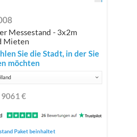
008
er Messestand - 3x2m
d Mieten
hlen Sie die Stadt, in der Sie
len möchten
N
9061
€
tand Paket beinhaltet