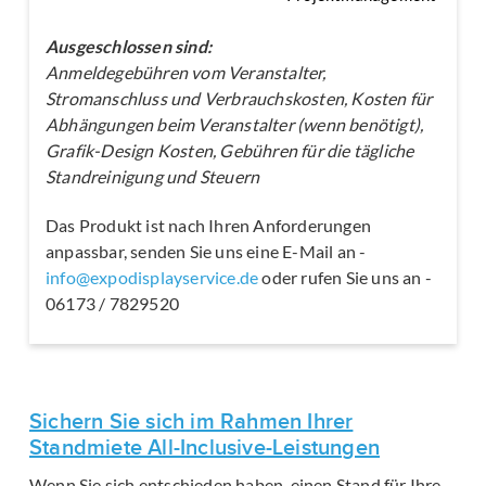
Ausgeschlossen sind:
Anmeldegebühren vom Veranstalter,
Stromanschluss und Verbrauchskosten, Kosten für
Abhängungen beim Veranstalter (wenn benötigt),
Grafik-Design Kosten, Gebühren für die tägliche
Standreinigung und Steuern
Das Produkt ist nach Ihren Anforderungen
anpassbar, senden Sie uns eine E-Mail an -
info@expodisplayservice.de
oder rufen Sie uns an -
06173 / 7829520
Sichern Sie sich im Rahmen Ihrer
Standmiete All-Inclusive-Leistungen
Wenn Sie sich entschieden haben, einen Stand für Ihre