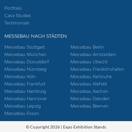
Portfolio
Case Studies
Testimonials
MESSEBAU NACH STÄDTEN
Messebau Stuttgart
Messebau Berlin
Messebau München
Messebau Amsterdam
Messebau Düsseldorf
Messebau Utrecht
Messebau Nürnberg
Messebau Friedrichshafen
Messebau Köln
Messebau Karlsruhe
Messebau Frankfurt
Messebau Krefeld
Messebau Hamburg
Messebau Aachen
Messebau Hannover
Messebau Dresden
Messebau Leipzig
Messebau Bremen
Messebau Essen
© Copyright 2026 | Expo Exhibition Stands