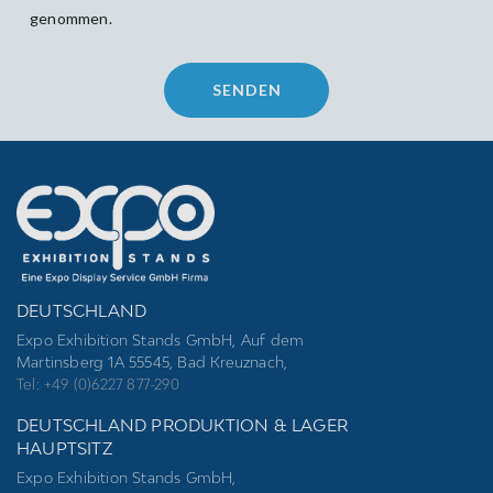
genommen.
Please
leave
this
field
empty.
DEUTSCHLAND
Expo Exhibition Stands GmbH, Auf dem
Martinsberg 1A 55545, Bad Kreuznach,
Tel: +49 (0)6227 877-290
DEUTSCHLAND PRODUKTION & LAGER
HAUPTSITZ
Expo Exhibition Stands GmbH,