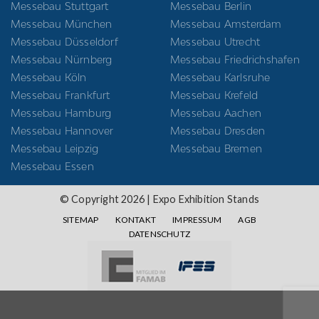
Messebau Stuttgart
Messebau Berlin
Messebau München
Messebau Amsterdam
Messebau Düsseldorf
Messebau Utrecht
Messebau Nürnberg
Messebau Friedrichshafen
Messebau Köln
Messebau Karlsruhe
Messebau Frankfurt
Messebau Krefeld
Messebau Hamburg
Messebau Aachen
Messebau Hannover
Messebau Dresden
Messebau Leipzig
Messebau Bremen
Messebau Essen
© Copyright 2026 | Expo Exhibition Stands
SITEMAP
KONTAKT
IMPRESSUM
AGB
DATENSCHUTZ