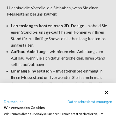
Hier sind die Vorteile, die Sie haben, wenn Sie einen
Messestand bei uns kaufen:
Lebenslanges kostenloses 3D-Design –
sobald Sie
einen Stand bei uns gekauft haben, können wir Ihren
Stand für zukünftige Shows ein Leben lang kostenlos
umgestalten.
Aufbau-Anleitung –
wir bieten eine Anleitung zum
Aufbau, wenn Sie sich dafür entscheiden, Ihren Stand
selbst aufzubauen
Einmalige Investition –
Investieren Sie einmalig in
Ihren Messestand und verwenden Sie ihn mehrmals
Austausch von Grafiken –
Lassen Sie Grafiken für
Ihren Stand von uns neu ausdrucken und gestalten Sie
ihn bei jeder Messe neu
Deutsch
Datenschutzbestimmungen
Garantie –
im Falle einer Beschädigung eines Teils
Wir verwenden Cookies
bieten wir einen Reparatur- und Ersatzteilservice an
Wir können diese zur Analyse unserer Besucherdaten platzieren, um