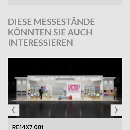
DIESE MESSESTÄNDE
KÖNNTEN SIE AUCH
INTERESSIEREN
‹
›
RE14X7 001