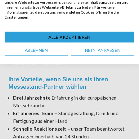
SCHNELL ANFRAGE
Keine Lagerprobleme –
wir lagern Ihr Standmaterial
unsere Webseite zu verbessern, personalisierte Inhalte anzuzeigen und
Ihnen ein großartiges Webseiten-Erlebnis zu bieten. Für weitere
vor und nach der Messe ein
Informationen zu den von uns verwendeten Cookies öffnen Sie die
Messestand-Konfigurator –
der Konfigurator hilft
Einstellungen.
Ihnen, das am besten für Sie geeignete Standdesign
auszuwählen und es individuell anzupassen
ALLE AKZEPTIEREN
100% Voraufbau-Garantie –
Ihr kompletter Stand
wird Wochen vor der Messe in unserem Werk in
ABLEHNEN
NEIN, ANPASSEN
Deutschland oder den Niederlanden aufgebaut und
Sie erhalten Fotos davon
Ihre Vorteile, wenn Sie uns als Ihren
Messestand-Partner wählen
Drei Jahrzehnte
Erfahrung in der europäischen
Messebranche
Erfahrenes Team –
Standgestaltung, Druck und
Fertigung aus einer Hand
Schnelle Reaktionszeit –
unser Team beantwortet
Anfragen innerhalb von 24 Stunden