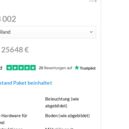
 002
N
25648
€
tand Paket beinhaltet
n
Beleuchtung (wie
abgebildet)
 Hardware für
Boden (wie abgebildet)
nd