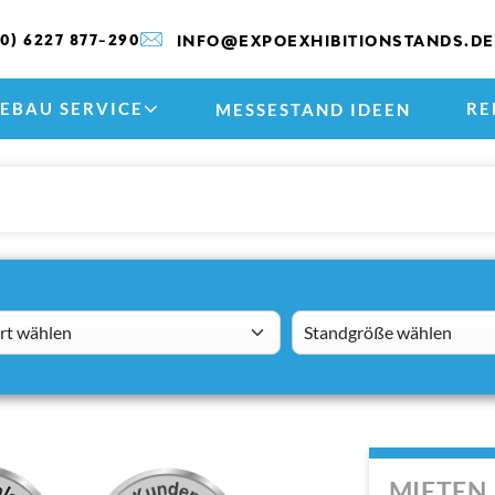
(0) 6227 877-290
INFO@EXPOEXHIBITIONSTANDS.DE
EBAU SERVICE
RE
MESSESTAND IDEEN
 wählen
standsizes
MIETEN