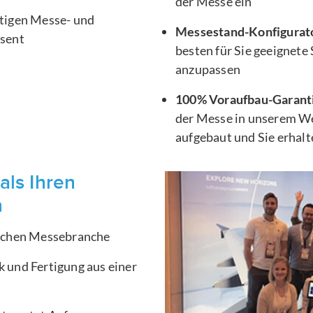
der Messe ein
htigen Messe- und
Messestand-Konfigurat
äsent
besten für Sie geeignete
anzupassen
100% Voraufbau-Garant
der Messe in unserem We
aufgebaut und Sie erhal
als Ihren
n
ischen Messebranche
 und Fertigung aus einer