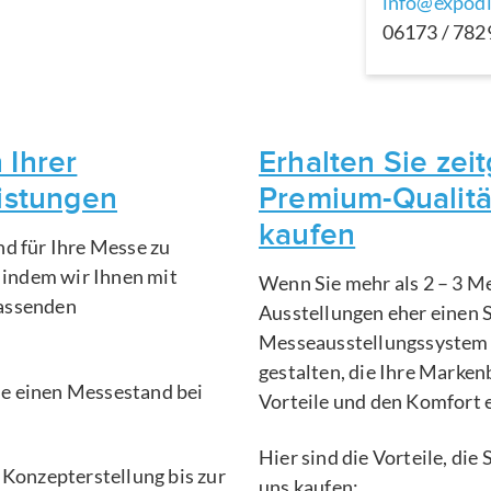
info@expodi
06173 / 78
 Ihrer
Erhalten Sie ze
eistungen
Premium-Qualitä
kaufen
nd für Ihre Messe zu
, indem wir Ihnen mit
Wenn Sie mehr als 2 – 3 Me
fassenden
Ausstellungen eher einen 
Messeausstellungssystem 
gestalten, die Ihre Marken
Sie einen Messestand bei
Vorteile und den Komfort 
Hier sind die Vorteile, di
 Konzepterstellung bis zur
uns kaufen: