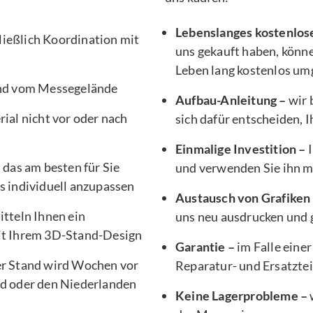
Lebenslanges kostenlos
ließlich Koordination mit
uns gekauft haben, könne
Leben lang kostenlos um
nd vom Messegelände
Aufbau-Anleitung –
wir 
ial nicht vor oder nach
sich dafür entscheiden, 
Einmalige Investition –
I
, das am besten für Sie
und verwenden Sie ihn 
s individuell anzupassen
Austausch von Grafiken
tteln Ihnen ein
uns neu ausdrucken und g
it Ihrem 3D-Stand-Design
Garantie –
im Falle einer
er Stand wird Wochen vor
Reparatur- und Ersatztei
d oder den Niederlanden
Keine Lagerprobleme –