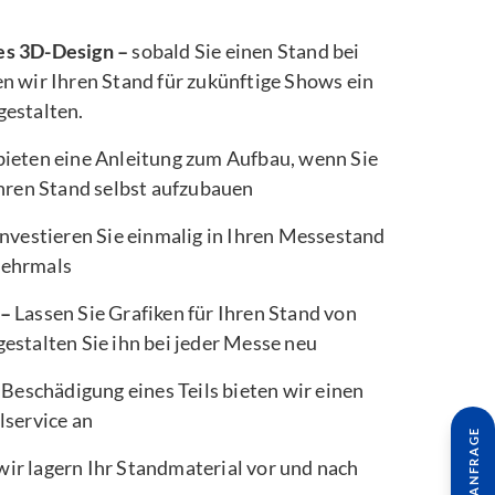
es 3D-Design –
sobald Sie einen Stand bei
n wir Ihren Stand für zukünftige Shows ein
gestalten.
bieten eine Anleitung zum Aufbau, wenn Sie
Ihren Stand selbst aufzubauen
nvestieren Sie einmalig in Ihren Messestand
mehrmals
 –
Lassen Sie Grafiken für Ihren Stand von
estalten Sie ihn bei jeder Messe neu
 Beschädigung eines Teils bieten wir einen
lservice an
wir lagern Ihr Standmaterial vor und nach