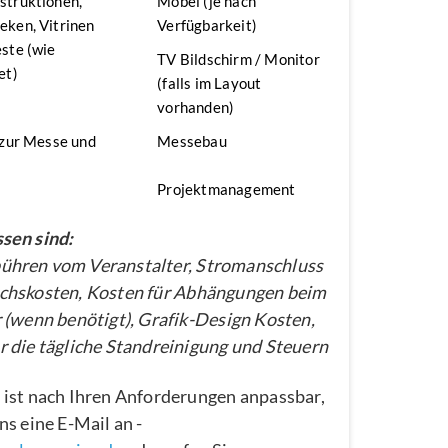
struktionen,
Möbel (je nach
ken, Vitrinen
Verfügbarkeit)
ste (wie
TV Bildschirm / Monitor
et)
(falls im Layout
vorhanden)
 zur Messe und
Messebau
Projektmanagement
sen sind:
hren vom Veranstalter, Stromanschluss
chskosten, Kosten für Abhängungen beim
 (wenn benötigt), Grafik-Design Kosten,
 die tägliche Standreinigung und Steuern
 ist nach Ihren Anforderungen anpassbar,
ns eine E-Mail an -