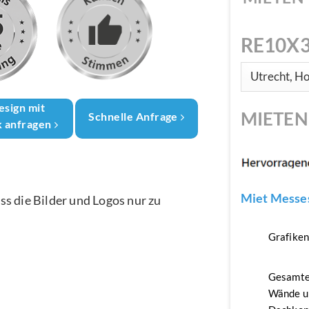
RE10X3
esign mit
MIETE
Schnelle Anfrage
k anfragen
Miet Messes
ass die Bilder und Logos nur zu
Grafike
Gesamte
Wände u