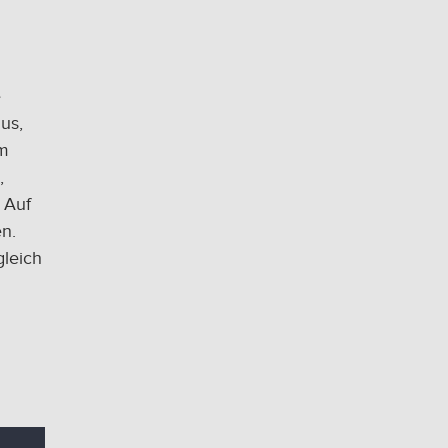
e
us,
am
,
 Auf
n.
leich