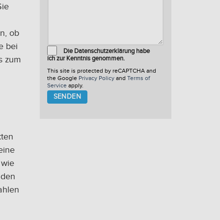
Sie
n, ob
e bei
Die Datenschutzerklärung habe
is zum
ich zur Kenntnis genommen.
This site is protected by reCAPTCHA and
the Google
Privacy Policy
and
Terms of
Service
apply.
Please
leave
this
field
empty.
kten
eine
 wie
d den
ahlen