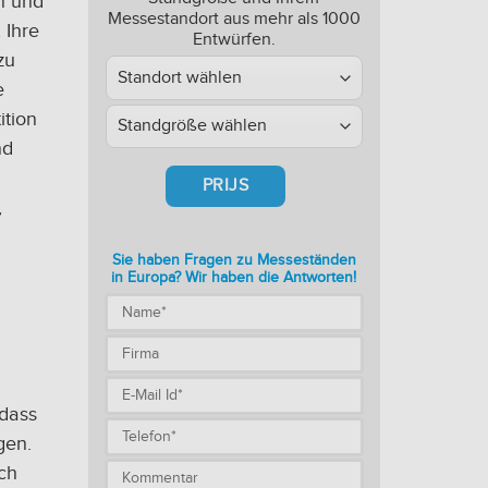
n und
Messestandort aus mehr als 1000
 Ihre
Entwürfen.
zu
e
ition
nd
PRIJS
,
Sie haben Fragen zu Messeständen
in Europa? Wir haben die Antworten!
 dass
gen.
ich