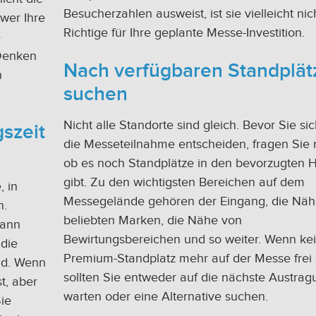
Besucherzahlen ausweist, ist sie vielleicht nic
wer Ihre
Richtige für Ihre geplante Messe-Investition.
e
 Denken
Nach verfügbaren Standplät
n
suchen
Nicht alle Standorte sind gleich. Bevor Sie sic
szeit
die Messeteilnahme entscheiden, fragen Sie 
ob es noch Standplätze in den bevorzugten H
gibt. Zu den wichtigsten Bereichen auf dem
 in
Messegelände gehören der Eingang, die Näh
n.
beliebten Marken, die Nähe von
kann
Bewirtungsbereichen und so weiter. Wenn ke
die
Premium-Standplatz mehr auf der Messe frei i
nd. Wenn
sollten Sie entweder auf die nächste Austrag
st, aber
warten oder eine Alternative suchen.
Sie