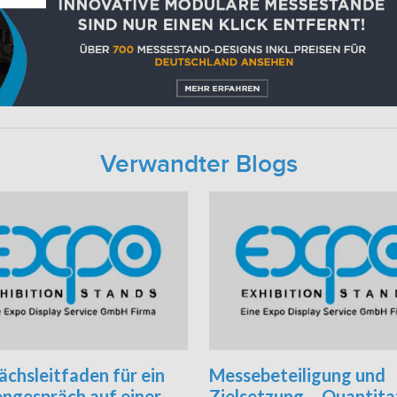
Verwandter Blogs
chsleitfaden für ein
Messebeteiligung und
ngespräch auf einer
Zielsetzung – Quantita