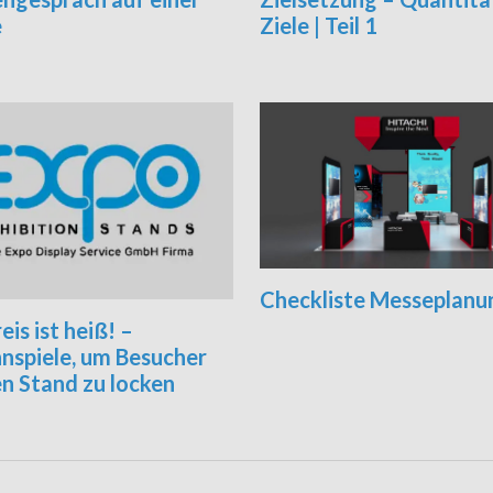
e
Ziele | Teil 1
Checkliste Messeplanu
eis ist heiß! –
nspiele, um Besucher
n Stand zu locken