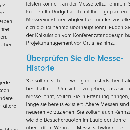
leisten können, an der Messe teilzunehmen. 
n?
können Ihr Budget auch mit Ihren geplanten
er
Messeeinnahmen abgleichen, um festzustelle
erben
sich die Teilnahme überhaupt lohnt. Fügen Si
Ihren
der Kalkulation vom Konferenzstanddesign b
ben,
Projektmanagement vor Ort alles hinzu.
uchen.
Überprüfen Sie die Messe-
Historie
Sie sollten sich ein wenig mit historischen Fa
 jede
beschäftigen. Um sicher zu gehen, dass sich 
ssen
Messe lohnt, sollten Sie in Erfahrung bringen,
andere
lange sie bereits existiert. Ältere Messen sin
 ältere
neueren vorzuziehen. Sie sollten auch Kennz
e
wie die Besucherquoten im Laufe der Jahre
überprüfen. Wenn die Messe schwindende
icht die