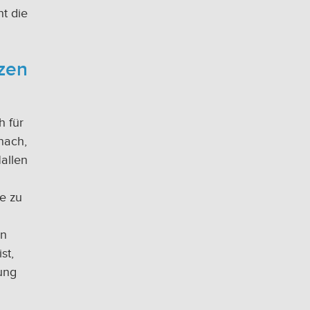
ht die
zen
h für
nach,
allen
e zu
in
st,
ung