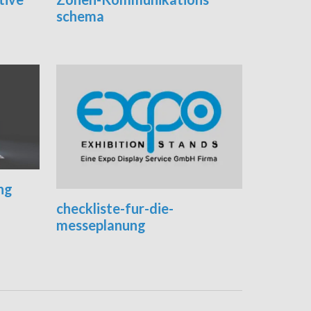
schema
ng
checkliste-fur-die-
messeplanung