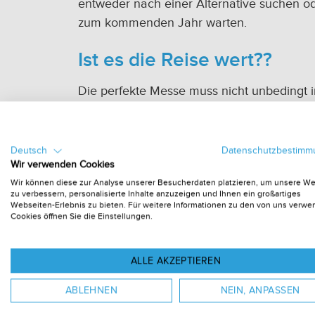
entweder nach einer Alternative suchen od
zum kommenden Jahr warten.
Ist es die Reise wert??
Die perfekte Messe muss nicht unbedingt i
Nähe liegen. Wenn Sie tausend Kilometer 
müssen, um an einer Messe teilzunehmen, 
Sie sich sicher sein, dass der Aufwand sich
Deutsch
Datenschutzbestim
Wir verwenden Cookies
Zusätzlich zur An- und Abreise müssen Sie
Wir können diese zur Analyse unserer Besucherdaten platzieren, um unsere W
Kosten wie Unterkunft, Fütterung usw.
zu verbessern, personalisierte Inhalte anzuzeigen und Ihnen ein großartiges
berücksichtigen.
Webseiten-Erlebnis zu bieten. Für weitere Informationen zu den von uns verw
Cookies öffnen Sie die Einstellungen.
Stellen Sie sicher, dass Sie vor der Mess
ALLE AKZEPTIEREN
beschriebenen Tipps befolgen, sollten Sie a
ABLEHNEN
NEIN, ANPASSEN