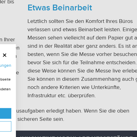
er bis
Etwas Beinarbeit
Letztlich sollten Sie den Komfort Ihres Büros
verlassen und etwas Beinarbeit leisten. Einig
Messen sehen vielleicht auf dem Papier gut a
n Ihrer
sind in der Realität aber ganz anders. Es ist 
anreisen
besten, wenn Sie die Messe vorher besuchen
sollten
bevor Sie sich für die Teilnahme entscheiden.
 lohnt.
mungen
diese Weise können Sie die Messe live erlebe
 weitere
Sie können in diesem Zusammenhang auch g
ebseite
noch andere Kriterien wie Unterkünfte,
endeten
Infrastruktur etc. überprüfen.
e Ihre Hausaufgaben erledigt haben. Wenn Sie die oben
uf der sicheren Seite sein.