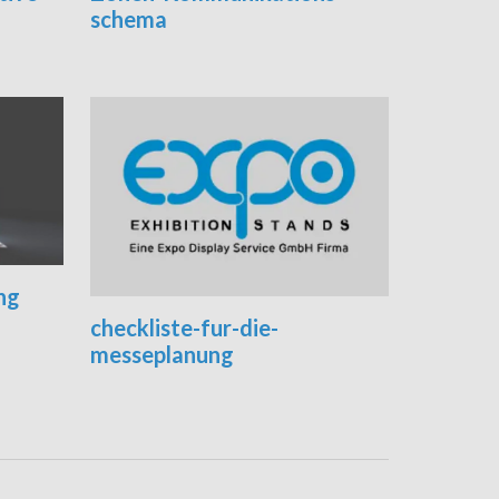
schema
ng
checkliste-fur-die-
messeplanung