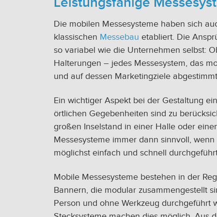
Leistungsfähige Messesyst
Die mobilen Messesysteme haben sich auch
klassischen
Messebau
etabliert. Die Ans
so variabel wie die Unternehmen selbst: 
Halterungen – jedes Messesystem, das mob
und auf dessen Marketingziele abgestimm
Ein wichtiger Aspekt bei der Gestaltung e
örtlichen Gegebenheiten sind zu berücksic
großen Inselstand in einer Halle oder ei
Messesysteme immer dann sinnvoll, wenn d
möglichst einfach und schnell durchgeführt
Mobile Messesysteme bestehen in der Reg
Bannern, die modular zusammengestellt si
Person und ohne Werkzeug durchgeführt w
Stecksysteme machen dies möglich. Aus d