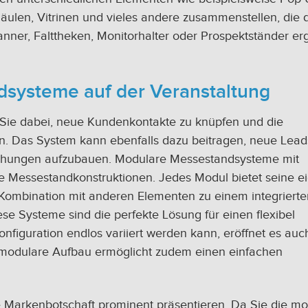
äulen, Vitrinen und vieles andere zusammenstellen, die 
anner, Falttheken, Monitorhalter oder Prospektständer er
dsysteme auf der Veranstaltung
 Sie dabei, neue Kundenkontakte zu knüpfen und die
n. Das System kann ebenfalls dazu beitragen, neue Lead
ziehungen aufzubauen. Modulare Messestandsysteme mit
ge Messestandkonstruktionen. Jedes Modul bietet seine e
r Kombination mit anderen Elementen zu einem integrierte
 Systeme sind die perfekte Lösung für einen flexibel
nfiguration endlos variiert werden kann, eröffnet es auc
 modulare Aufbau ermöglicht zudem einen einfachen
e Markenbotschaft prominent präsentieren. Da Sie die mo