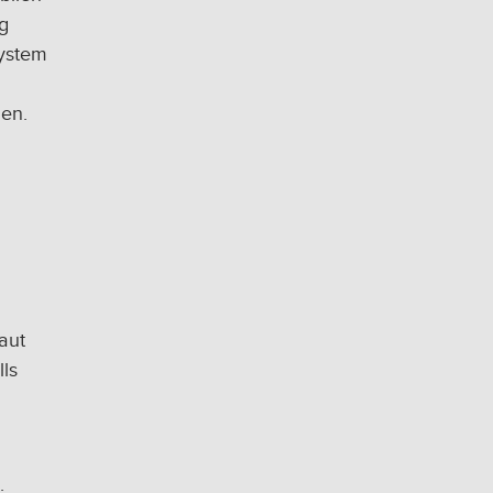
g
System
len.
aut
ls
.