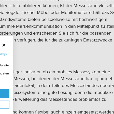
edlich kombinieren können, ist der Messestand vielseiti
e Regale, Tische, Möbel oder Monitorhalter erhält das 
standsysteme bieten beispielsweise mit hochwertigem
um Ihre Markenkommunikation in den Mittelpunkt zu stel
forderungen und entscheiden Sie sich für die passenden
litäten verfügen, die für die zukünftigen Einsatzzwecke
mungen
ebseite
in wichtiger Indikator, ob ein mobiles Messesystem eine
endeten
n sich an Messen, bei denen der Messestand häufig umgeb
e ein Ladenlokal, in dem Teile des Messestandes ebenfal
biles Messesystem eine gute Lösung, denn die modulare
er eine Erweiterung des Messestandes problemlos zu.
tieren und können flexibel auch einzeln eingesetzt werden