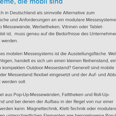
eme, die mobil sind
 in Deutschland als sinnvolle Alternative zum
prüche und Anforderungen an ein modulare Messesysteme
Ob Messewände, Werbetheken, Vitrinen oder Tablet-
il ist, muss genau auf die Bedürfnisse des Unternehme
t werden.
ines mobilen Messesystems ist die Ausstellungsfläche. We
htigen, handelt es sich um einen kleinen Reihenstand, ei
nen kompakten Outdoor-Messestand? Generell sind mobile
er Messestand flexibel eingesetzt und der Auf- und Ab
 werden soll.
el aus Pop-Up-Messewänden, Falttheken und Roll-Up-
nd und bei denen der Aufbau in der Regel von nur einer
erden kann. Magnettechnik, Klett-Technik oder modular
en unterschiedlichen Elementen wie beispielsweise Pop