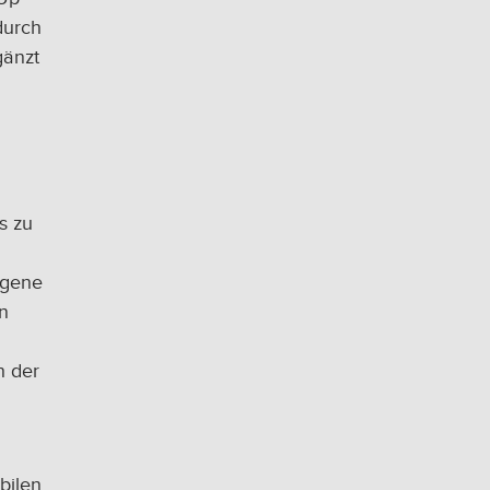
durch
gänzt
s zu
igene
n
h der
bilen