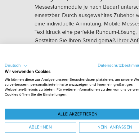
Messestandmodule je nach Bedarf unterschi
einsetzbar. Durch ausgewähltes Zubehör wi
eine individuelle Anmutung. Mobile Messe
Textildruck eine perfekte Rundum-Lösung, 
Gestalten Sie Ihren Stand gemäß Ihrer An
Module, die über die notwendigen Funktiona
umkonfigurierbar sind.
Deutsch
Datenschutzbestim
Hohe Flexibilität
Wir verwenden Cookies
Wir können diese zur Analyse unserer Besucherdaten platzieren, um unsere W
zu verbessern, personalisierte Inhalte anzuzeigen und Ihnen ein großartiges
Der Einsatzplan für einen
Messestand
ist e
Webseiten-Erlebnis zu bieten. Für weitere Informationen zu den von uns verw
Cookies öffnen Sie die Einstellungen.
sinnvolle Lösung sein kann. Beteiligt ma
werden muss? Oder existiert möglicherweis
verwendet werden sollen? Dann ist ein mo
ALLE AKZEPTIEREN
Bauweise lässt einen einfachen Umbau od
ABLEHNEN
NEIN, ANPASSEN
Die einzelnen Teile sind leicht zu transpor