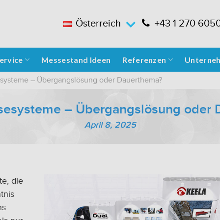
Österreich
+43 1 270 605
ervice
Messestand Ideen
Referenzen
Unterne
systeme – Übergangslösung oder Dauerthema?
sesysteme – Übergangslösung oder 
April 8, 2025
e, die
tnis
ns