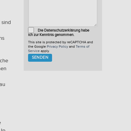
 sind
Die Datenschutzerklärung habe
ich zur Kenntnis genommen.
ns
This site is protected by reCAPTCHA and
the Google
Privacy Policy
and
Terms of
Service
apply.
Please
lche
leave
this
nen
field
empty.
bau
e
-Up