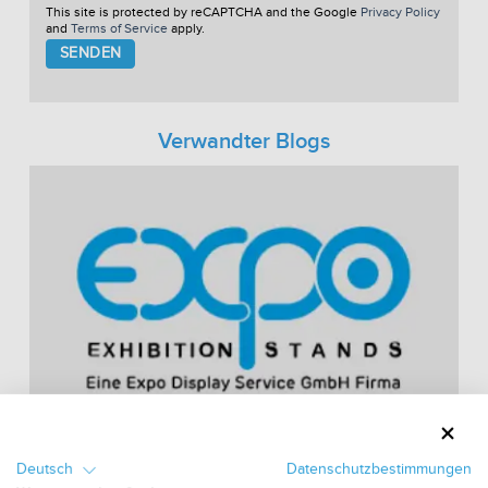
This site is protected by reCAPTCHA and the Google
Privacy Policy
and
Terms of Service
apply.
Please
leave
this
field
empty.
Verwandter Blogs
Deutsch
Datenschutzbestimmungen
12 Fragen, die Sie sich nach einer