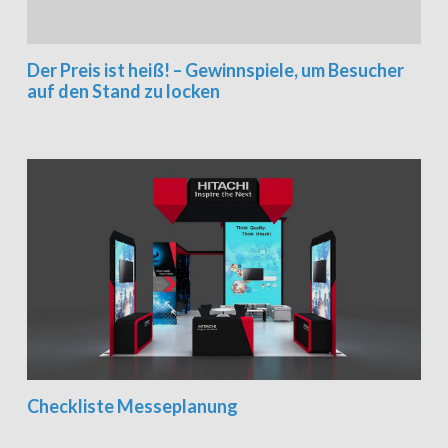
Der Preis ist heiß! – Gewinnspiele, um Besucher
auf den Stand zu locken
Checkliste Messeplanung