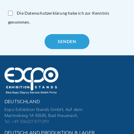
Die Datenschutzerklärung habe ich zur Kenntnis
genommen.
Please
leave
this
field
empty.
DEUTSCHLAND
Expo Exhibition Stands GmbH, Auf dem
Martinsberg 1A 55545, Bad Kreuznach,
Tel: +49 (0)6227 877-290
DEUTSCHLAND PRODUKTION & LAGER