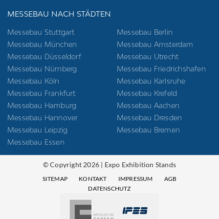
MESSEBAU NACH STÄDTEN
Messebau Stuttgart
Messebau Berlin
Messebau München
Messebau Amsterdam
Messebau Düsseldorf
Messebau Utrecht
Messebau Nürnberg
Messebau Friedrichshafen
Messebau Köln
Messebau Karlsruhe
Messebau Frankfurt
Messebau Krefeld
Messebau Hamburg
Messebau Aachen
Messebau Hannover
Messebau Dresden
Messebau Leipzig
Messebau Bremen
Messebau Essen
© Copyright 2026 | Expo Exhibition Stands
SITEMAP
KONTAKT
IMPRESSUM
AGB
DATENSCHUTZ