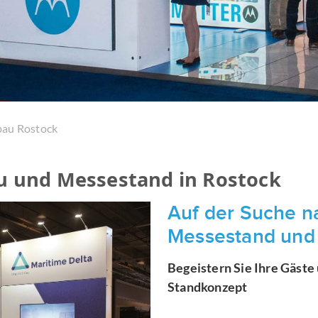
au Rostock
u und Messestand in Rostock
Auf der Suche na
Messestand und
Begeistern Sie Ihre Gäste
Standkonzept