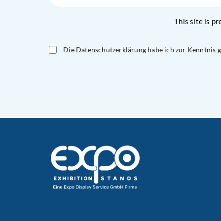
This site is 
Die Datenschutzerklärung habe ich zur Kenntnis
Please
leave
this
field
empty.