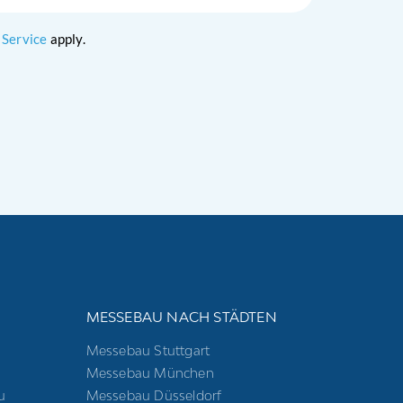
 Service
apply.
E
MESSEBAU NACH STÄDTEN
Messebau Stuttgart
Messebau München
u
Messebau Düsseldorf