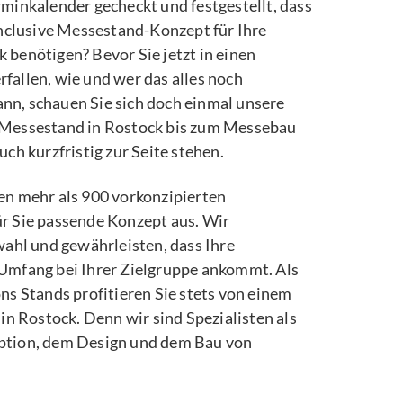
minkalender gecheckt und festgestellt, dass
inclusive Messestand-Konzept für Ihre
benötigen? Bevor Sie jetzt in einen
fallen, wie und wer das alles noch
kann, schauen Sie sich doch einmal unsere
 Messestand in Rostock bis zum Messebau
ch kurzfristig zur Seite stehen.
en mehr als 900 vorkonzipierten
r Sie passende Konzept aus. Wir
wahl und gewährleisten, dass Ihre
Umfang bei Ihrer Zielgruppe ankommt. Als
ns Stands profitieren Sie stets von einem
 in Rostock. Denn wir sind Spezialisten als
ption, dem Design und dem Bau von