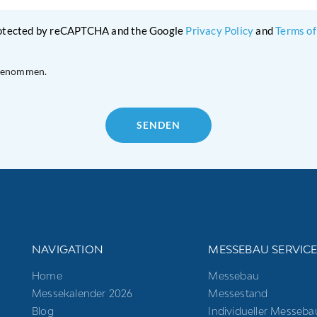
protected by reCAPTCHA and the Google
Privacy Policy
and
Terms of
 genommen.
NAVIGATION
MESSEBAU SERVIC
Home
Messebau
Messekalender 2026
Messestand
Blog
Individueller Messeba