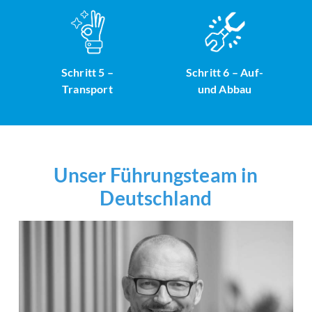
Schritt 5 –
Schritt 6 – Auf-
Transport
und Abbau
Unser Führungsteam in
Deutschland