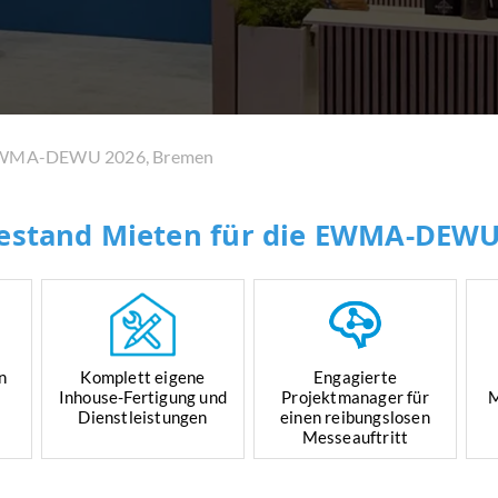
WMA-DEWU 2026, Bremen
estand Mieten für die EWMA-DEWU
n
Komplett eigene
Engagierte
Inhouse-Fertigung und
Projektmanager für
M
Dienstleistungen
einen reibungslosen
Messeauftritt