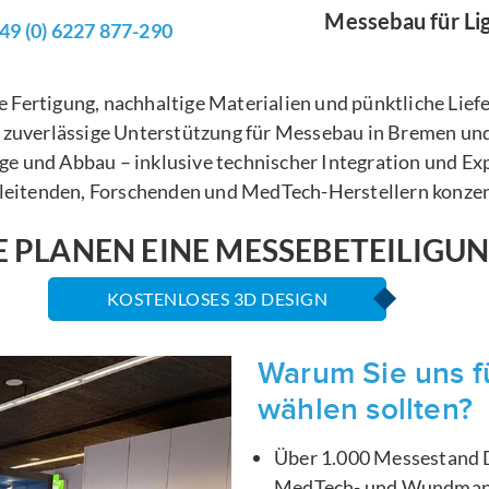
Messebau für Li
49 (0) 6227 877-290
ise Fertigung, nachhaltige Materialien und pünktliche Lie
 zuverlässige Unterstützung für Messebau in Bremen und s
 und Abbau – inklusive technischer Integration und Expo
kleitenden, Forschenden und MedTech-Herstellern konzen
E PLANEN EINE MESSEBETEILIGU
KOSTENLOSES 3D DESIGN
Warum Sie uns 
wählen sollten?
Über 1.000 Messestand De
MedTech- und Wundmana