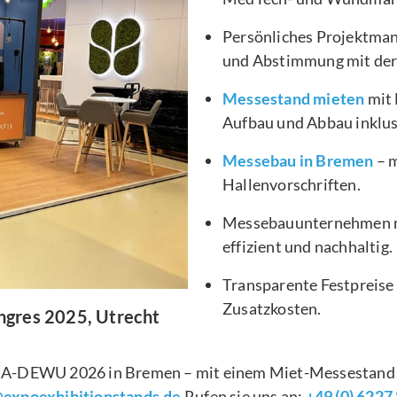
Persönliches Projektma
und Abstimmung mit de
Messestand mieten
mit 
Aufbau und Abbau inklus
Messebau in Bremen
– m
Hallenvorschriften.
Messebauunternehmen mit
effizient und nachhaltig.
Transparente Festpreise 
Zusatzkosten.
ngres 2025, Utrecht
WMA-DEWU 2026 in Bremen – mit einem Miet-Messestand v
@expoexhibitionstands.de
Rufen sie uns an:
+49 (0) 6227