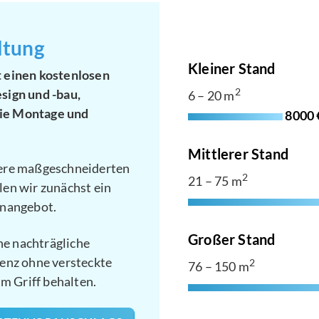
ltung
Kleiner Stand
 einen kostenlosen
sign und -bau,
2
6 – 20 m
ie Montage und
8000 
Mittlerer Stand
sere maßgeschneiderten
2
21 – 75 m
en wir zunächst ein
gnangebot.
Großer Stand
ne nachträgliche
enz ohne versteckte
2
76 – 150 m
im Griff behalten.