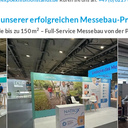
 unserer erfolgreichen Messebau-P
2
e bis zu 150 m
– Full-Service Messebau von der 