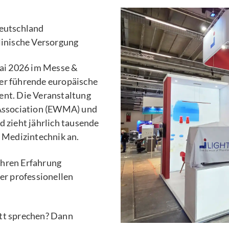
eutschland
inische Versorgung
ai 2026 im Messe &
er führende europäische
t. Die Veranstaltung
Association (EWMA) und
zieht jährlich tausende
d Medizintechnik an.
ahren Erfahrung
der professionellen
itt sprechen? Dann