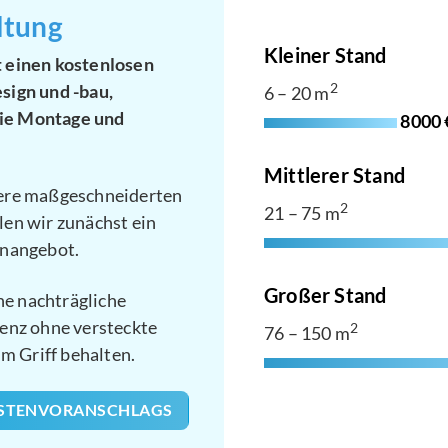
ltung
Kleiner Stand
 einen kostenlosen
sign und -bau,
2
6 – 20 m
ie Montage und
8000 
Mittlerer Stand
sere maßgeschneiderten
2
21 – 75 m
en wir zunächst ein
gnangebot.
Großer Stand
ne nachträgliche
enz ohne versteckte
2
76 – 150 m
im Griff behalten.
OSTENVORANSCHLAGS