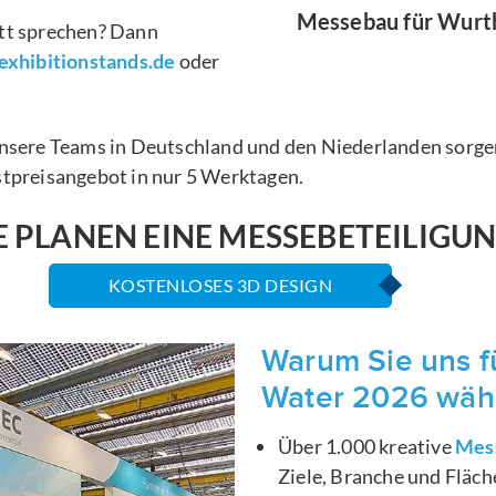
Messebau für Wurth 
itt sprechen? Dann
xhibitionstands.de
oder
Unsere Teams in Deutschland und den Niederlanden sorgen
stpreisangebot in nur 5 Werktagen.
E PLANEN EINE MESSEBETEILIGU
KOSTENLOSES 3D DESIGN
Warum Sie uns f
Water 2026 wähl
Über 1.000 kreative
Mes
Ziele, Branche und Fläc