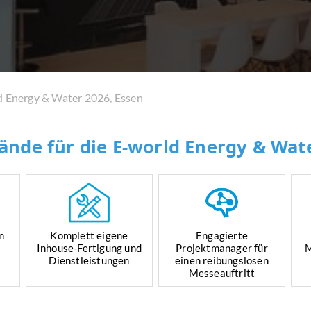
d Energy & Water 2026, Essen
ände für die E-world Energy & Wate
n
Komplett eigene
Engagierte
Inhouse-Fertigung und
Projektmanager für
M
Dienstleistungen
einen reibungslosen
Messeauftritt