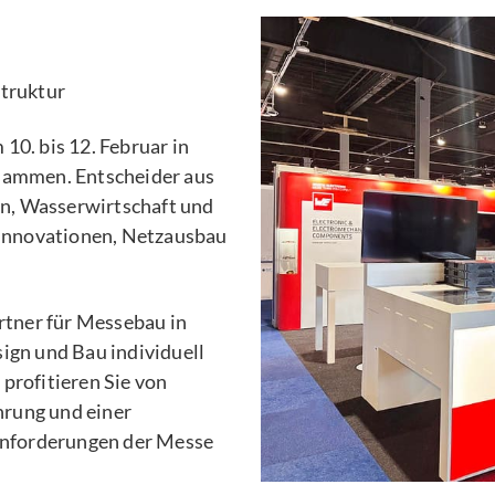
struktur
10. bis 12. Februar in
usammen. Entscheider aus
n, Wasserwirtschaft und
r Innovationen, Netzausbau
artner für Messebau in
ign und Bau individuell
profitieren Sie von
rung und einer
 Anforderungen der Messe