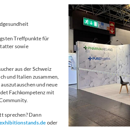
ndgesundheit
gsten Treffpunkte für
tatter sowie
ucher aus der Schweiz
ich und Italien zusammen,
n auszutauschen und neue
ndet Fachkompetenz mit
n Community.
itt sprechen? Dann
xhibitionstands.de
oder