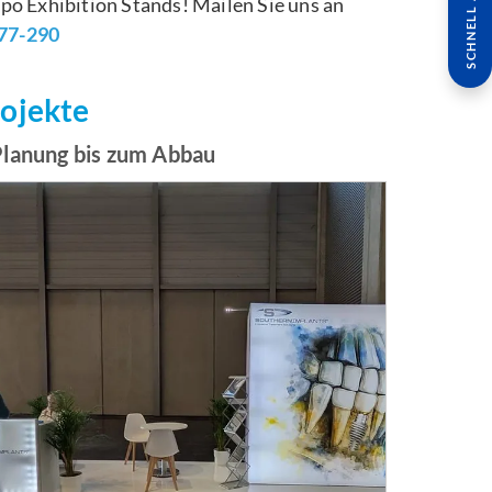
SCHNELL ANFRAGE
o Exhibition Stands! Mailen Sie uns an
877-290
rojekte
Planung bis zum Abbau