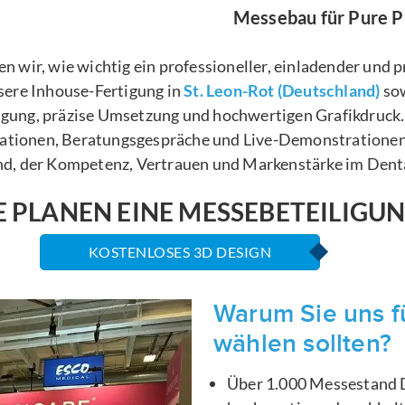
Messebau für Pure P
ir, wie wichtig ein professioneller, einladender und pr
ere Inhouse-Fertigung in
St. Leon-Rot (Deutschland)
sow
rtigung, präzise Umsetzung und hochwertigen Grafikdru
tationen, Beratungsgespräche und Live-Demonstrationen.
d, der Kompetenz, Vertrauen und Markenstärke im Denta
E PLANEN EINE MESSEBETEILIGU
KOSTENLOSES 3D DESIGN
Warum Sie uns f
wählen sollten?
Über 1.000 Messestand D