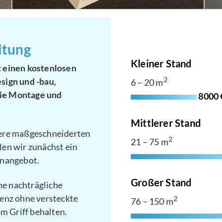
ltung
Kleiner Stand
 einen kostenlosen
sign und -bau,
2
6 – 20 m
ie Montage und
8000 
Mittlerer Stand
sere maßgeschneiderten
2
21 – 75 m
en wir zunächst ein
gnangebot.
Großer Stand
ne nachträgliche
enz ohne versteckte
2
76 – 150 m
im Griff behalten.