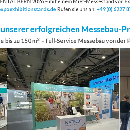
r DENTAL BERN 2026 – mit einem Miet-Messestand von Exp
xpoexhibitionstands.de
Rufen sie uns an:
+49 (0) 6227 
 unserer erfolgreichen Messebau-P
2
e bis zu 150 m
– Full-Service Messebau von der 