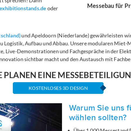
itt sprechen? Dann
Messebau für Pr
xhibitionstands.de
oder
tschland)
und Apeldoorn (Niederlande) gewährleisten wi
zu Logistik, Aufbau und Abbau. Unsere modularen Miet-Me
, Live-Demonstrationen und Fachgespräche in der Elektr
 Innovation sichtbar macht und den Austausch mit Fachbes
E PLANEN EINE MESSEBETEILIGU
KOSTENLOSES 3D DESIGN
Warum Sie uns f
wählen sollten?
Über 1.000 Messestand D