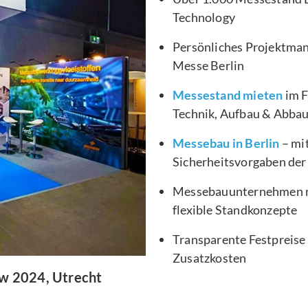
Technology
Persönliches Projektma
Messe Berlin
Messestand mieten
im F
Technik, Aufbau & Abba
Messebau in Berlin
– mit
Sicherheitsvorgaben der
Messebauunternehmen mi
flexible Standkonzepte
Transparente Festpreise
Zusatzkosten
ow 2024, Utrecht