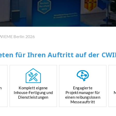
IEME Berlin 2026
ten für Ihren Auftritt auf der CWI
n
Komplett eigene
Engagierte
Inhouse-Fertigung und
Projektmanager für
M
Dienstleistungen
einen reibungslosen
Messeauftritt