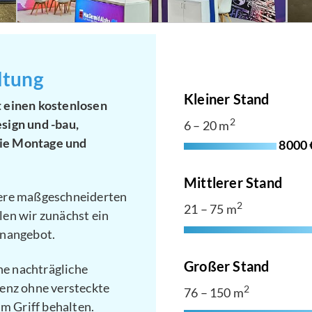
ltung
Kleiner Stand
 einen kostenlosen
sign und -bau,
2
6 – 20 m
ie Montage und
8000 
Mittlerer Stand
sere maßgeschneiderten
2
21 – 75 m
en wir zunächst ein
gnangebot.
Großer Stand
ne nachträgliche
enz ohne versteckte
2
76 – 150 m
im Griff behalten.