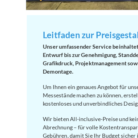
Leitfaden zur Preisgesta
Unser umfassender Service beinhaltet
Entwurf bis zur Genehmigung, Standde
Grafikdruck, Projektmanagement sow
Demontage.
Um Ihnen ein genaues Angebot für un
Messestände machen zu können, erstell
kostenloses und unverbindliches Desi
Wir bieten All-inclusive-Preise und kei
Abrechnung – für volle Kostentranspar
Gebühren, damit Sie Ihr Budget sicher 