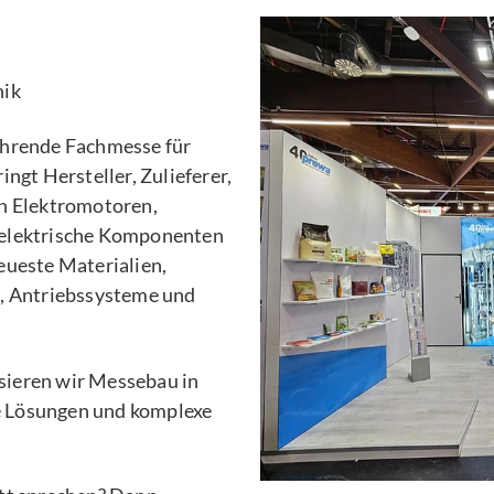
nik
ührende Fachmesse für
ngt Hersteller, Zulieferer,
en Elektromotoren,
 elektrische Komponenten
eueste Materialien,
n, Antriebssysteme und
sieren wir Messebau in
le Lösungen und komplexe