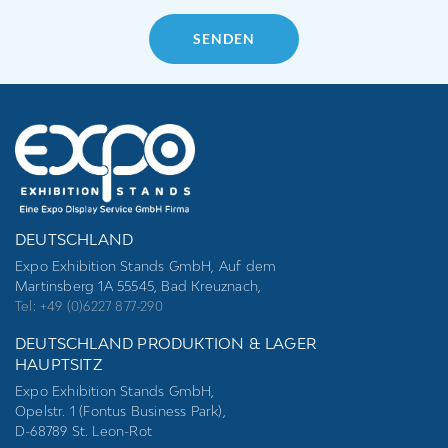
Please
leave
this
field
empty.
DEUTSCHLAND
Expo Exhibition Stands GmbH, Auf dem
Martinsberg 1A 55545, Bad Kreuznach,
Tel: +49 (0)6227 877-290
DEUTSCHLAND PRODUKTION & LAGER
HAUPTSITZ
Expo Exhibition Stands GmbH,
Opelstr. 1 (Fontus Business Park),
D-68789 St. Leon-Rot