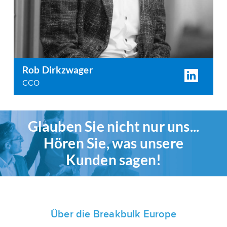
Rob Dirkzwager
CCO
Glauben Sie nicht nur uns...
Hören Sie, was unsere
Kunden sagen!
Über die Breakbulk Europe