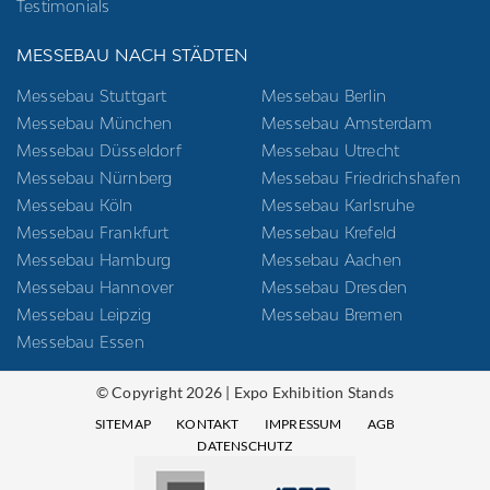
Testimonials
MESSEBAU NACH STÄDTEN
Messebau Stuttgart
Messebau Berlin
Messebau München
Messebau Amsterdam
Messebau Düsseldorf
Messebau Utrecht
Messebau Nürnberg
Messebau Friedrichshafen
Messebau Köln
Messebau Karlsruhe
Messebau Frankfurt
Messebau Krefeld
Messebau Hamburg
Messebau Aachen
Messebau Hannover
Messebau Dresden
Messebau Leipzig
Messebau Bremen
Messebau Essen
© Copyright 2026 | Expo Exhibition Stands
SITEMAP
KONTAKT
IMPRESSUM
AGB
DATENSCHUTZ