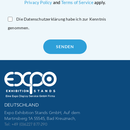
Privacy Policy
and
Terms of Service
apply.
Die Datenschutzerklärung habe ich zur Kenntnis
genommen.
Please
leave
this
field
empty.
DEUTSCHLAND
Expo Exhibition Stands GmbH, Auf dem
Martinsberg 1A 55545, Bad Kreuznach,
Tel: +49 (0)6227 877-290