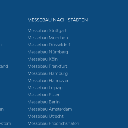
E
MESSEBAU NACH STÄDTEN
Messebau Stuttgart
Messebau München
u
Messebau Düsseldorf
Messebau Nürnberg
Messebau Köln
tand
Messebau Frankfurt
Messebau Hamburg
Messebau Hannover
Messebau Leipzig
Messebau Essen
Messebau Berlin
en
Messebau Amsterdam
Messebau Utrecht
ystem
Messebau Friedrichshafen