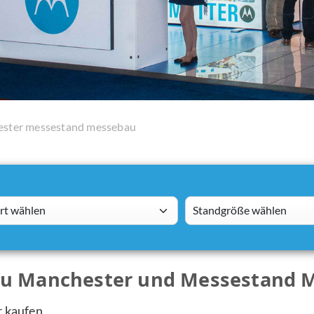
ster messestand messebau
 wählen
standsizes
bau Manchester und Messestand 
r kaufen