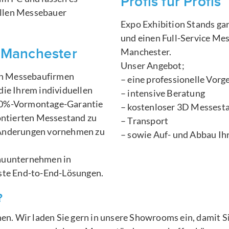
Profis für Profis
llen Messebauer
Expo Exhibition Stands g
und einen Full-Service Mes
 Manchester
Manchester.
Unser Angebot;
den Messebaufirmen
– eine professionelle Vor
die Ihrem individuellen
– intensive Beratung
100%-Vormontage-Garantie
– kostenloser 3D Messest
montierten Messestand zu
– Transport
 Änderungen vornehmen zu
– sowie Auf- und Abbau Ih
bauunternehmen in
gste End-to-End-Lösungen.
?
chen. Wir laden Sie gern in unsere Showrooms ein, damit