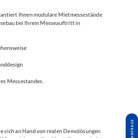
arantiert Ihnen modulare Mietmessestände
sebau bei Ihrem Messeauftritt in
gehensweise
anddesign
res Messestandes.
 Sie sich an Hand von realen Demolösungen