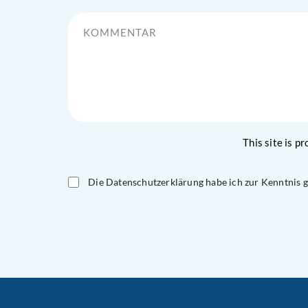
Kommentar
This site is 
Die Datenschutzerklärung habe ich zur Kenntnis
Please
leave
this
field
empty.