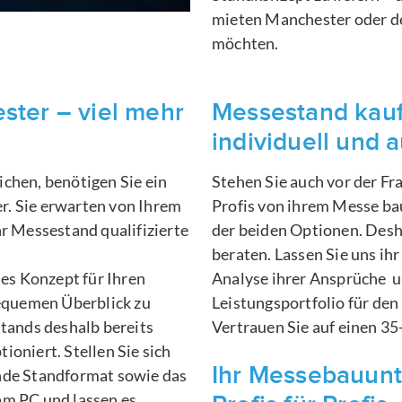
mieten Manchester oder d
möchten.
ter – viel mehr
Messestand kau
individuell und 
chen, benötigen Sie ein
Stehen Sie auch vor der F
r. Sie erwarten von Ihrem
Profis von ihrem Messe ba
 Messestand qualifizierte
der beiden Optionen. Desha
beraten. Lassen Sie uns ihr
les Konzept für Ihren
Analyse ihrer Ansprüche u
equemen Überblick zu
Leistungsportfolio für d
Stands deshalb bereits
Vertrauen Sie auf einen 35
ioniert. Stellen Sie sich
Ihr Messebauun
ende Standformat sowie das
am PC und lassen es