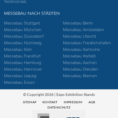
Testimonials
MESSEBAU NACH STÄDTEN
Messebau Stuttgart
Messebau Berlin
Messebau München
Messebau Amsterdam
Messebau Düsseldorf
Messebau Utrecht
Messebau Nürnberg
Messebau Friedrichshafen
Messebau Köln
Messebau Karlsruhe
Messebau Frankfurt
Messebau Krefeld
Messebau Hamburg
Messebau Aachen
Messebau Hannover
Messebau Dresden
Messebau Leipzig
Messebau Bremen
Messebau Essen
© Copyright 2026 | Expo Exhibition Stands
SITEMAP
KONTAKT
IMPRESSUM
AGB
DATENSCHUTZ