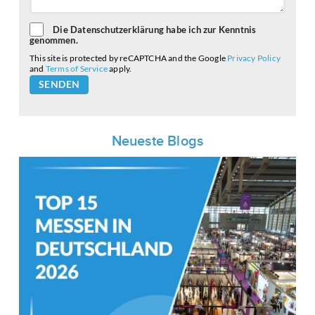
Die Datenschutzerklärung habe ich zur Kenntnis
genommen.
This site is protected by reCAPTCHA and the Google
Privacy Policy
and
Terms of Service
apply.
Please
leave
this
field
empty.
Neueste Blogs