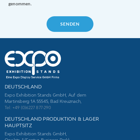
genommen.
Please
leave
this
field
empty.
DEUTSCHLAND
Expo Exhibition Stands GmbH, Auf dem
Martinsberg 1A 55545, Bad Kreuznach,
Tel: +49 (0)6227 877-290
DEUTSCHLAND PRODUKTION & LAGER
HAUPTSITZ
Expo Exhibition Stands GmbH,