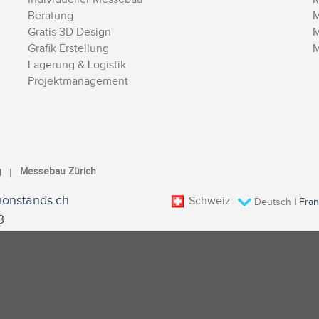
Beratung
M
Gratis 3D Design
M
Grafik Erstellung
M
Lagerung & Logistik
Projektmanagement
g
Messebau Zürich
ionstands.ch
Schweiz
Deutsch
|
Fran
3
ederlassungen
KONTAKT
IMPRESSUM
AGB
DATENSCHUTZ