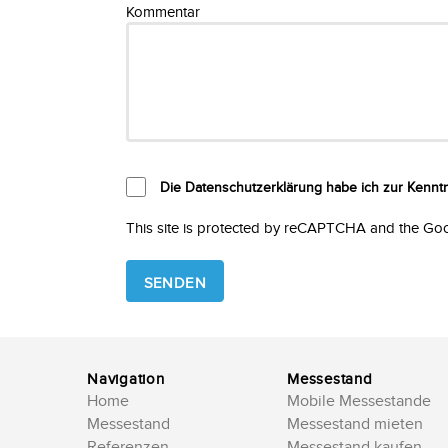
Kommentar
Die Datenschutzerklärung habe ich zur Kenn
This site is protected by reCAPTCHA and the Go
Please
leave
this
field
empty.
Navigation
Messestand
Home
Mobile Messestande
Messestand
Messestand mieten
Referenzen
Messestand kaufen