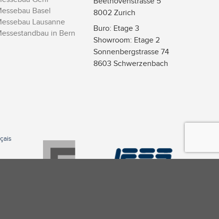
Beethovenstrasse 5
essebau Basel
8002 Zurich
essebau Lausanne
Buro: Etage 3
essestandbau in Bern
Showroom: Etage 2
Sonnenbergstrasse 74
8603 Schwerzenbach
çais