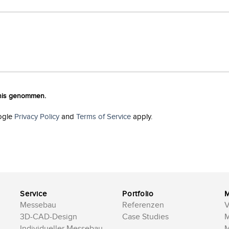
tnis genommen.
ogle
Privacy Policy
and
Terms of Service
apply.
Service
Portfolio
Messebau
Referenzen
V
3D-CAD-Design
Case Studies
M
Individueller Messebau
M