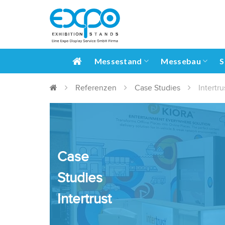
Messestand
Messebau
S
Referenzen
Case Studies
Intertr
Case
Studies
Intertrust