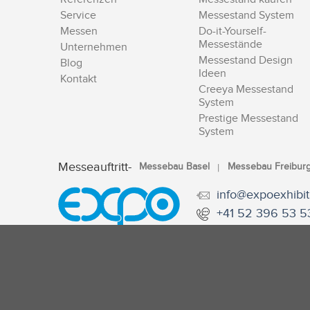
Service
Messestand System
Messen
Do-it-Yourself-
Messestände
Unternehmen
Messestand Design
Blog
Ideen
Kontakt
Creeya Messestand
System
Prestige Messestand
System
Messeauftritt-
Messebau Basel
Messebau Freibur
info@expoexhibit
+41 52 396 53 5
Internationale Ni
© Copyright 2026 | Expo Exhibition Stands
SITEMAP