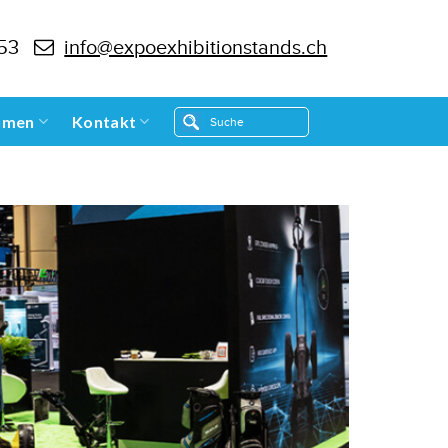
 53
info@expoexhibitionstands.ch
hmen
Kontakt