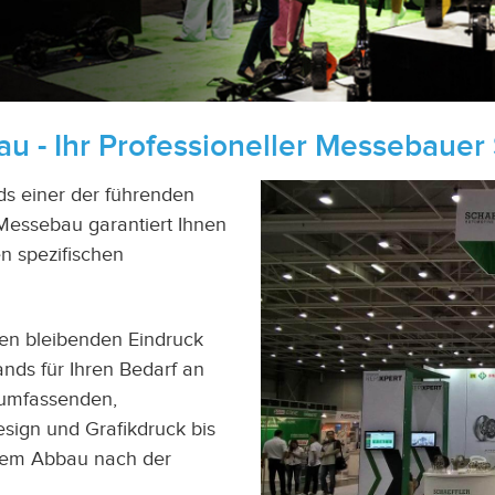
u - Ihr Professioneller Messebauer
nds einer der führenden
Messebau garantiert Ihnen
en spezifischen
en bleibenden Eindruck
ands für Ihren Bedarf an
 umfassenden,
esign und Grafikdruck bis
 dem Abbau nach der