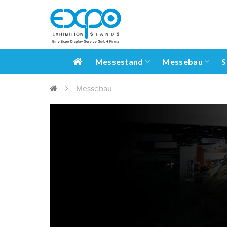
Messestand
Messebau
S
Messebau