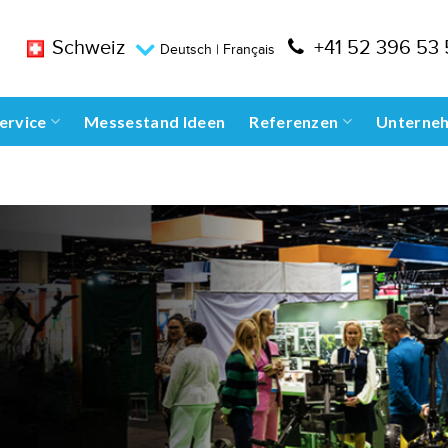
Schweiz
+41 52 396 53
Deutsch
|
Français
ervice
Messestand Ideen
Referenzen
Unterne