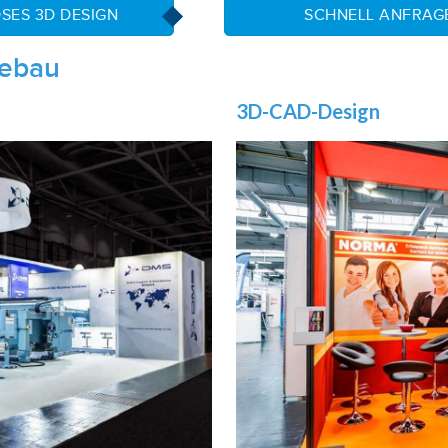
SES 3D DESIGN
SCHNELL ANFRAG
sebau
3D-CAD-Design