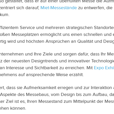
 gestaltet, dass er auf einer überfüllten Messe die Auf
entriert sich darauf,
Miet-Messestände
zu entwerfen, die 
ikum.
ffizientem Service und mehreren strategischen Standorten
oßen Messeplätzen ermöglicht uns einen schnellen und 
fertig wird und höchsten Ansprüchen an Qualität und Desi
Unternehmen und Ihre Ziele und sorgen dafür, dass Ihr M
 der neuesten Designtrends und innovativer Technologien 
n Interesse und Sichtbarkeit zu erreichen. Mit
Expo Exhi
rnehmens auf ansprechende Weise erzählt.
rt, dass sie Aufmerksamkeit erregen und zur Interaktion
spekte des Messebaus, vom Design bis zum Aufbau, dami
er Ziel ist es, Ihren Messestand zum Mittelpunkt der Me
sehen können.