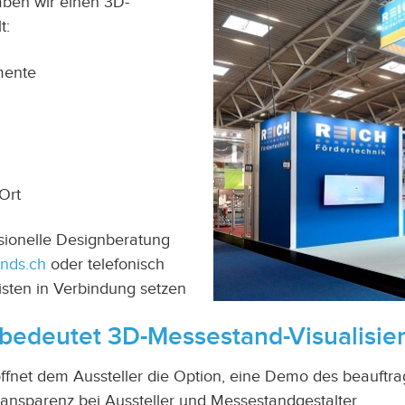
aben wir einen 3D-
t:
mente
Ort
ssionelle Designberatung
ands.ch
oder telefonisch
isten in Verbindung setzen
bedeutet 3D-Messestand-Visualisie
ffnet dem Aussteller die Option, eine Demo des beauftr
ransparenz bei Aussteller und Messestandgestalter.