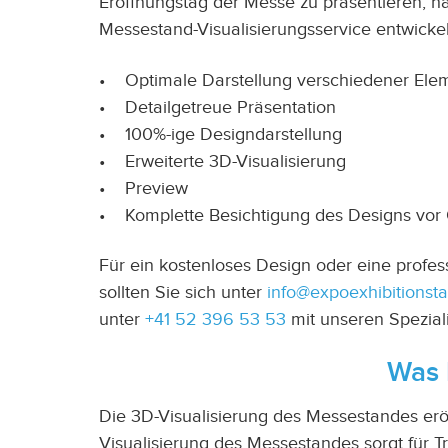
Eröffnungstag der Messe zu präsentieren, h
Messestand-Visualisierungsservice entwickel
• Optimale Darstellung verschiedener Ele
• Detailgetreue Präsentation
• 100%-ige Designdarstellung
• Erweiterte 3D-Visualisierung
• Preview
• Komplette Besichtigung des Designs vor 
Für ein kostenloses Design oder eine profe
sollten Sie sich unter
info@expoexhibitionst
unter
+41 52 396 53 53
mit unseren Spezial
Was 
Die 3D-Visualisierung des Messestandes erö
Visualisierung des Messestandes sorgt für T