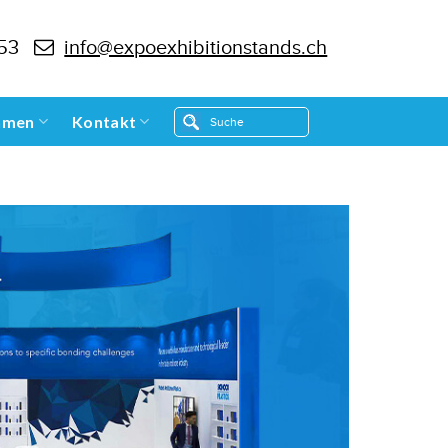
 53
info@expoexhibitionstands.ch
hmen
Kontakt