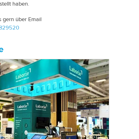
tellt haben.
 gern über Email
/7829520
e