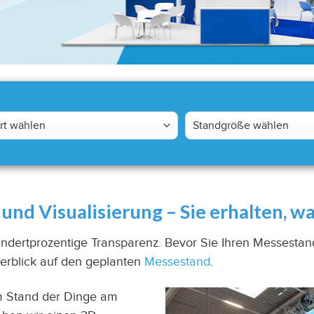
und Visualisierung – Sie erhalten, wa
ndertprozentige Transparenz. Bevor Sie Ihren Messestand 
terblick auf den geplanten
Messestand
.
m Stand der Dinge am