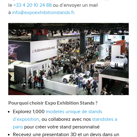
le
+33 4 20 10 24 88
ou d’envoyer un mail
à
info@expoexhibitionstands.fr
.
Pourquoi choisir Expo Exhibition Stands ?
Explorez 1,000
modelés unique de stands
d’exposition
, ou collaborez avec nos
standistes a
paris
pour créer votre stand personnalisé
Recevez une presentation 3D et un devis dans un