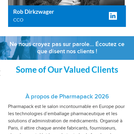
Rob Dirkzwager
CCO
Ne nous croyez pas sur parole… Écoutez ce
que disent nos clients !
Some of Our Valued Clients
‹
À propos de Pharmapack 2026
Pharmapack est le salon incontournable en Europe pour
les technologies d’emballage pharmaceutique et les
solutions d’administration de médicaments. Organisé à
Paris, il attire chaque année fabricants, fournisseurs,