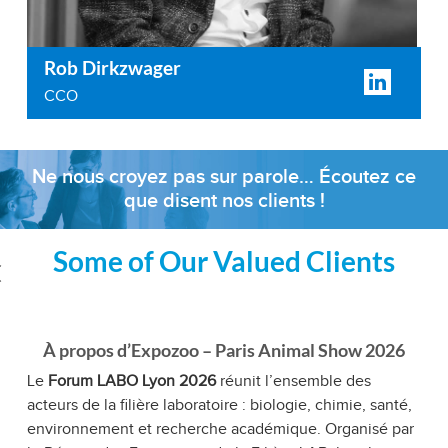
Rob Dirkzwager
CCO
Ne nous croyez pas sur parole… Écoutez ce
que disent nos clients !
Some of Our Valued Clients
‹
À propos d’Expozoo – Paris Animal Show 2026
Le
Forum LABO Lyon 2026
réunit l’ensemble des
acteurs de la filière laboratoire : biologie, chimie, santé,
environnement et recherche académique. Organisé par