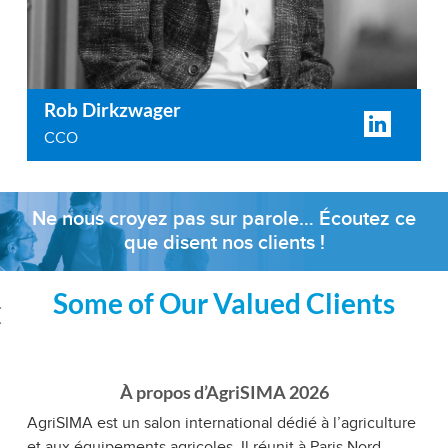
Rob Dirkzwager
CCO
Ne nous croyez pas sur parole… Écoutez ce
que disent nos clients !
Some of Our Valued Clients
‹
À propos d’AgriSIMA 2026
AgriSIMA est un salon international dédié à l’agriculture
et aux équipements agricoles. Il réunit à Paris Nord