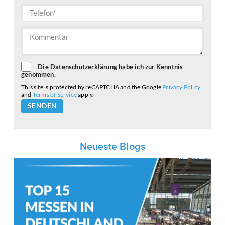
Die Datenschutzerklärung habe ich zur Kenntnis
genommen.
This site is protected by reCAPTCHA and the Google
Privacy Policy
and
Terms of Service
apply.
Please
leave
this
field
empty.
Neueste Blogs