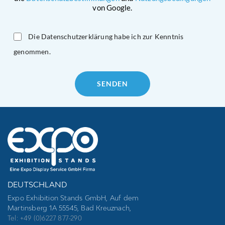
von Google.
Die Datenschutzerklärung habe ich zur Kenntnis
genommen.
Please
leave
this
field
empty.
DEUTSCHLAND
Expo Exhibition Stands GmbH, Auf dem
Martinsberg 1A 55545, Bad Kreuznach,
Tel: +49 (0)6227 877-290