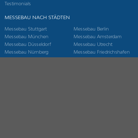
Testimonials
MESSEBAU NACH STÄDTEN
Messebau Stuttgart
Messebau Berlin
Messebau München
Messebau Amsterdam
Messebau Düsseldorf
Messebau Utrecht
Messebau Nürnberg
Messebau Friedrichshafen
Messebau Köln
Messebau Karlsruhe
Messebau Frankfurt
Messebau Krefeld
Messebau Hamburg
Messebau Aachen
Messebau Hannover
Messebau Dresden
Messebau Leipzig
Messebau Bremen
Messebau Essen
© Copyright 2026 | Expo Exhibition Stands
SITEMAP
KONTAKT
IMPRESSUM
AGB
DATENSCHUTZ