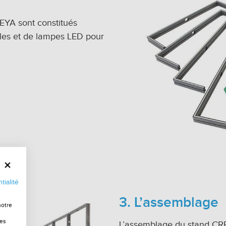
EYA sont constitués
iles et de lampes LED pour
tialité
3. L’assemblage
notre
les
L’assemblage du stand CREE