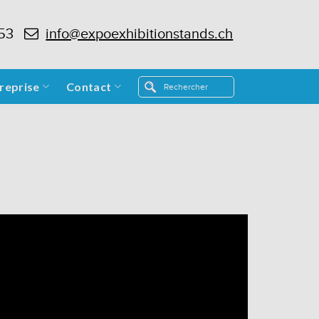
 53
info@expoexhibitionstands.ch
reprise
Contact