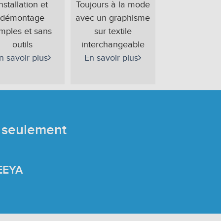
Installation et
Toujours à la mode
démontage
avec un graphisme
imples et sans
sur textile
outils
interchangeable
n savoir plus
En savoir plus
 seulement
REEYA