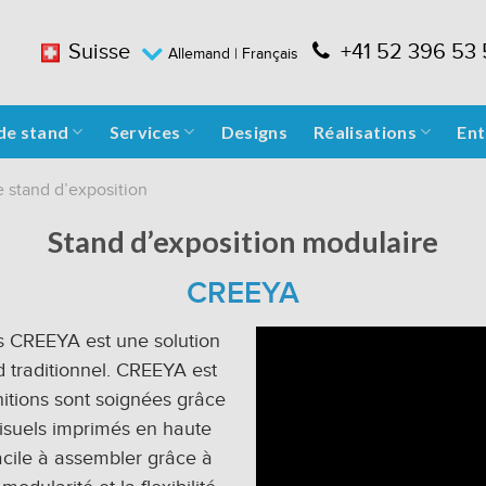
Suisse
+41 52 396 53
Allemand
| Français
de stand
Services
Designs
Réalisations
Ent
 stand d’exposition
Stand d’exposition modulaire
CREEYA
s CREEYA est une solution
d traditionnel. CREEYA est
finitions sont soignées grâce
visuels imprimés en haute
 facile à assembler grâce à