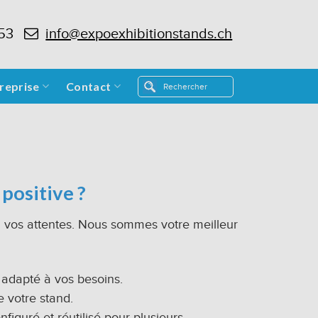
 53
info@expoexhibitionstands.ch
reprise
Contact
positive ?
 vos attentes. Nous sommes votre meilleur
 adapté à vos besoins.
e votre stand.
figuré et réutilisé pour plusieurs