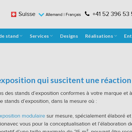
Suisse
+41 52 396 53
Allemand
| Français
de stand
Services
Designs
Réalisations
Ent
xposition qui suscitent une réaction 
s des stands d’exposition conformes à votre marque et à
de stands d’exposition, dans la mesure où :
xposition modulaire
sur mesure, spécialement élaboré et
tionavec vous pour la conceptualisation et l’élaboration d
rtatif d’une taille maximale de 25 m², pouvant être recon