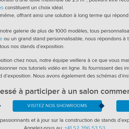
es
constituent un choix idéal.
-même, offrant ainsi une solution à long terme qui répon
notre galerie de plus de 1000 modèles, tous personnalisa
e
ou un grand stand personnalisable, nous répondons à t
tous nos stands d’exposition.
ition chez nous, notre équipe veillera à ce que vous maitri
nner nos tutoriels vidéo en ligne. Ils fournissent des ins
nd d’exposition. Nous avons également des schémas d’ins
ressé à participer à un salon commer
VISITEZ NOS SHOWROOMS
assionnants et à jour sur la construction de stands d’exp
Appelez-nous au:
+41 52 396 53 53