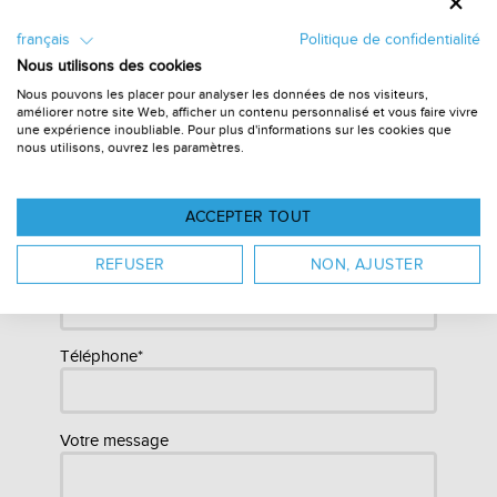
d'informations et de répondre à toutes vos questions
concernant nos services, afin de développer la meilleure
français
Politique de confidentialité
solution de stand d'exposition pour votre entreprise.
Nous utilisons des cookies
Nous pouvons les placer pour analyser les données de nos visiteurs,
Nom*
améliorer notre site Web, afficher un contenu personnalisé et vous faire vivre
une expérience inoubliable. Pour plus d'informations sur les cookies que
nous utilisons, ouvrez les paramètres.
Société*
ACCEPTER TOUT
REFUSER
NON, AJUSTER
Courriel*
Téléphone*
Votre message