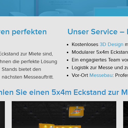
ren perfekten
Unser Service – I
Kostenloses
3D Design
m
Modularer 5x4m Eckstand
kstand zur Miete sind,
Ein engagiertes Team vo
 Ihnen die perfekte Lösung
Logistik zur Messe und z
 Stands bietet den
Vor-Ort
Messebau
: Prof
 nächsten Messeauftritt.
len Sie einen 5x4m Eckstand zur M