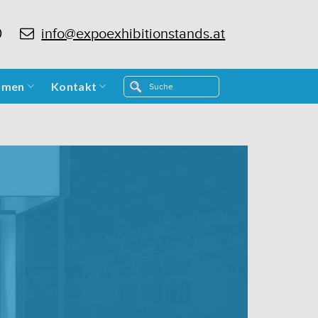
0
info@expoexhibitionstands.at
hmen
Kontakt