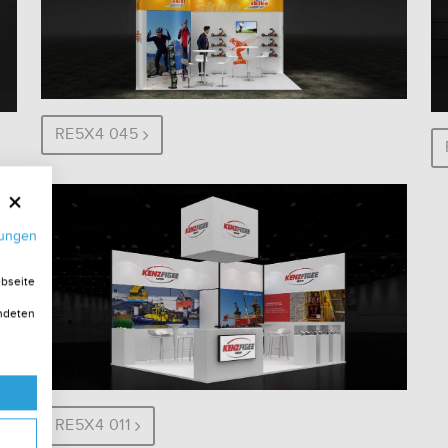
RE5X4 045
mungen
ebseite
endeten
RE5X4 011