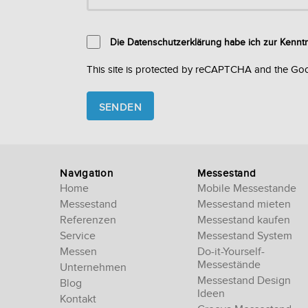
Die Datenschutzerklärung habe ich zur Kenn
This site is protected by reCAPTCHA and the Go
Please
leave
this
field
empty.
Navigation
Messestand
Home
Mobile Messestande
Messestand
Messestand mieten
Referenzen
Messestand kaufen
Service
Messestand System
Messen
Do-it-Yourself-
Messestände
Unternehmen
Messestand Design
Blog
Ideen
Kontakt