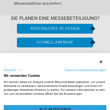
MessestadtGraz anzuliefern.
SIE PLANEN EINE MESSEBETEILIGUNG?
KOSTENLOSES 3D DESIGN
SCHNELL ANFRAGE
Sehen Sie sich einige unserer Arbeiten an
Vom 6 qm Miet-Messestand bis zum 100 qm
Deutsch
Datenschutzbestimmungen
modularen Messestand, wir machen alles.
Wir verwenden Cookies
Wir können diese zur Analyse unserer Besucherdaten platzieren, um unsere
Webseite zu verbessern, personalisierte Inhalte anzuzeigen und Ihnen ein
großartiges Webseiten-Erlebnis zu bieten. Für weitere Informationen zu den
von uns verwendeten Cookies öffnen Sie die Einstellungen.
ALLE AKZEPTIEREN