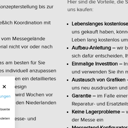
Hier sind die Vorteile, di
onzepterstellung bis zur
uns kaufen:
eßlich Koordination mit
Lebenslanges kostenlos
uns gekauft haben, könne
d vom Messegelände
Leben lang kostenlos um
ial nicht vor oder nach
Aufbau-Anleitung –
wir b
sich dafür entscheiden, 
das am besten für Sie
Einmalige Investition –
In
s individuell anzupassen
und verwenden Sie ihn 
ln Ihnen ein detailliertes
Austausch von Grafiken 
tand-Design
uns neu ausdrucken und 
r Stand wird Wochen vor
Garantie –
im Falle einer
mungen
nd oder den Niederlanden
Reparatur- und Ersatzteil
ebseite
Keine Lagerprobleme –
w
tigen Messe- und
endeten
der Messe ein
sent
Messestand-Konfigurator