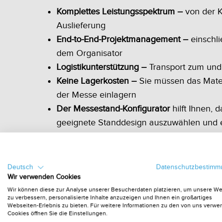
Komplettes Leistungsspektrum –
von der K
Auslieferung
End-to-End-Projektmanagement –
einschli
dem Organisator
Logistikunterstützung –
Transport zum un
Keine Lagerkosten –
Sie müssen das Mater
der Messe einlagern
Der Messestand-Konfigurator
hilft Ihnen, 
geeignete Standdesign auszuwählen und e
Detailliertes Kostenangebot –
Wir übermitte
Kostenangebot zusammen mit Ihrem 3D-S
100% Voraufbau-Garantie –
Ihr komplette
Deutsch
Datenschutzbestim
der Messe in unserem Werk in Deutschla
Wir verwenden Cookies
Wir können diese zur Analyse unserer Besucherdaten platzieren, um unsere W
aufgebaut und Sie erhalten Fotos davon
zu verbessern, personalisierte Inhalte anzuzeigen und Ihnen ein großartiges
Europäisches Netzwerk –
wir sind in wich
Webseiten-Erlebnis zu bieten. Für weitere Informationen zu den von uns verw
Cookies öffnen Sie die Einstellungen.
Ausstellungsregionen Europas vor Ort prä