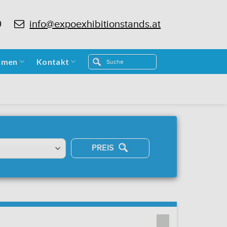
0
info@expoexhibitionstands.at
hmen
Kontakt
PREIS