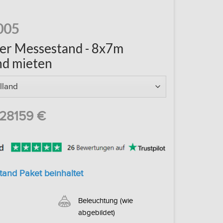
005
er Messestand - 8x7m
nd mieten
28159
€
tand Paket beinhaltet
Beleuchtung (wie
abgebildet)