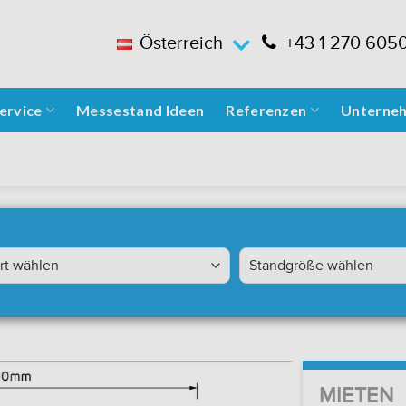
Österreich
+43 1 270 605
ervice
Messestand Ideen
Referenzen
Unterne
MIETEN