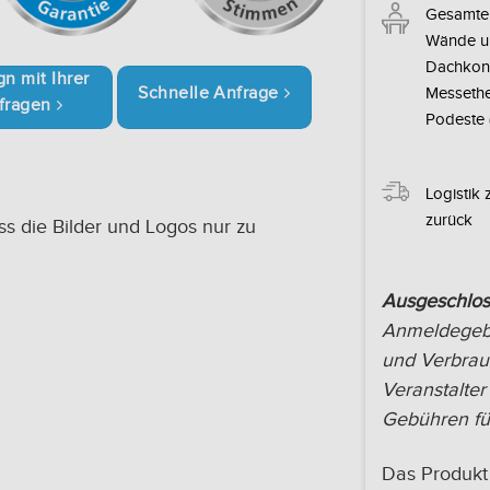
Gesamte 
Wände u
Dachkons
n mit Ihrer
Schnelle Anfrage
Messethe
nfragen
Podeste 
Logistik
zurück
ss die Bilder und Logos nur zu
Ausgeschlos
Anmeldegebü
und Verbrau
Veranstalter
Gebühren für
Das Produkt 