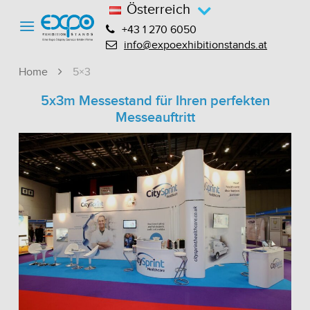
Österreich
+43 1 270 6050
info@expoexhibitionstands.at
Home
5×3
5x3m Messestand für Ihren perfekten
Messeauftritt