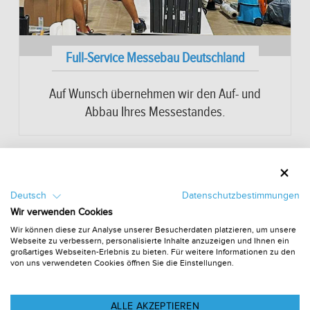
Full-Service Messebau Deutschland
Auf Wunsch übernehmen wir den Auf- und
Abbau Ihres Messestandes.
Interessiert an einer Messebeteiligung…?
Und was jetzt?
Deutsch
Datenschutzbestimmungen
Kostenloses 3D Standdesign anfordern
Wir verwenden Cookies
Überzeugt….? Dann grafisches Feintuning und
Wir können diese zur Analyse unserer Besucherdaten platzieren, um unsere
technische Prüfung anfordern
Webseite zu verbessern, personalisierte Inhalte anzuzeigen und Ihnen ein
großartiges Webseiten-Erlebnis zu bieten. Für weitere Informationen zu den
Besuch unseres Showrooms sowie der
von uns verwendeten Cookies öffnen Sie die Einstellungen.
Produktion
Beauftragung zur Umsetzung des Konzeptes
gemäß Angebot und Freigabe
ALLE AKZEPTIEREN