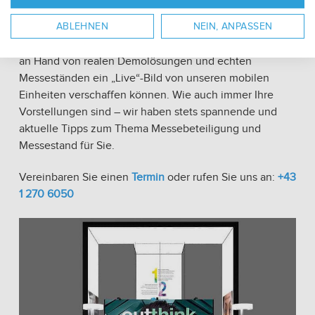
ABLEHNEN
NEIN, ANPASSEN
Zögern Sie auch nicht, uns direkt anzusprechen. Wir
laden Sie gern in unsere Showrooms ein, damit Sie sich
an Hand von realen Demolösungen und echten
Messeständen ein „Live“-Bild von unseren mobilen
Einheiten verschaffen können. Wie auch immer Ihre
Vorstellungen sind – wir haben stets spannende und
aktuelle Tipps zum Thema Messebeteiligung und
Messestand für Sie.
Vereinbaren Sie einen
Termin
oder rufen Sie uns an:
+43
1 270 6050